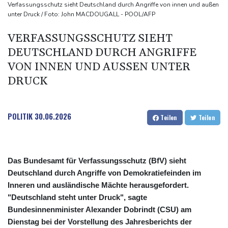
Selenskyj warnt vor Folgen russischer Angriffe - Vucic für
Verfassungsschutz sieht Deutschland durch Angriffe von innen und außen
unter Druck / Foto: John MACDOUGALL - POOL/AFP
Integrität der Ukraine
Sieg auf der längsten Etappe: Vollering übernimmt
VERFASSUNGSSCHUTZ SIEHT
Gesamtführung
DEUTSCHLAND DURCH ANGRIFFE
Drohne explodiert an der Grenze zwischen Rumänien und
VON INNEN UND AUSSEN UNTER D
Bulgarien nahe Gaspipeline
RUCK
POLITIK
30.06.2026
Teilen
Teilen
Das Bundesamt für Verfassungsschutz (BfV) sieht
Deutschland durch Angriffe von Demokratiefeinden im
Inneren und ausländische Mächte herausgefordert.
"Deutschland steht unter Druck", sagte
Bundesinnenminister Alexander Dobrindt (CSU) am
Dienstag bei der Vorstellung des Jahresberichts der