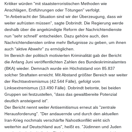
Kritiker würden "mit staatsterroristischen Methoden wie
Anschlägen, Entführungen oder Tötungen" verfolgt.
"In Anbetracht der Situation sind wir der Überzeugung, dass wir
weiter aufrüsten müssen", sagte Dobrindt. Die Regierung werde
deshalb über die angekündigte Reform der Nachrichtendienste
nun "sehr schnell" entscheiden. Dazu gehöre auch, den
Nachrichtendiensten online mehr Befugnisse zu geben, um ihnen
auch "aktive Abwehr" zu ermöglichen.
Im Bereich der politisch motivierten Kriminalität gab der Bericht
die Anfang Juni veröffentlichten Zahlen des Bundeskriminalamtes
(BKA) wieder. Demnach wurde ein Höchststand von 85.837
solcher Straftaten erreicht. Mit Abstand größter Bereich war weiter
der Rechtsextremismus (42.544 Fälle), gefolgt vom
Linksextremismus (13.490 Fälle). Dobrindt betonte, bei beiden
Gruppen sei festzustellen, "dass das gewaltbereite Potenzial
deutlich ansteigend ist".
Der Bericht nennt weiter Antisemitismus erneut als "zentrale
Herausforderung". "Der andauernde und durch den aktuellen
Iran-Krieg nochmals verschärfte Nahostkonflikt wirkt sich
weiterhin auf Deutschland aus", heißt es. "Jüdinnen und Juden