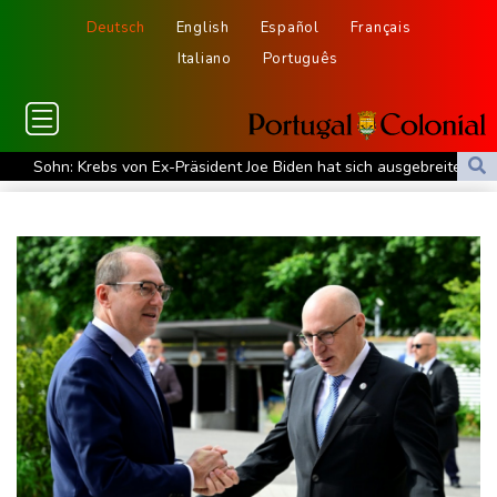
Deutsch
English
Español
Français
Italiano
Português
Sohn: Krebs von Ex-Präsident Joe Biden hat sich ausgebreitet
und Metastasen gebildet
Bilger: Boni von Bahn-Managern werden an Einhaltung der
Vorgaben des Bundes geknüpft
FIFA stärkt Infantino - und holt zum Rundumschlag aus
Torlos gegen Kaiserslautern: Stotterstart von Wolfsburg
Ätna auf Sizilien ausgebrochen - Flugverkehr in Catania
zeitweise eingeschränkt
Doppelpack Freigang: Frankfurt schlägt auch Malmö
Explosion mutmaßlich ukrainischer Drohne in Bulgarien löst
diplomatische Verstimmung aus