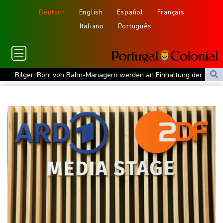
Deutsch
English
Español
Français
Italiano
Português
Bilger: Boni von Bahn-Managern werden an Einhaltung der
Vorgaben des Bundes geknüpft
FIFA stärkt Infantino - und holt zum Rundumschlag aus
Torlos gegen Kaiserslautern: Stotterstart von Wolfsburg
Ätna auf Sizilien ausgebrochen - Flugverkehr in Catania
zeitweise eingeschränkt
Doppelpack Freigang: Frankfurt schlägt auch Malmö
Explosion mutmaßlich ukrainischer Drohne in Bulgarien löst
diplomatische Verstimmung aus
Selenskyj warnt vor Folgen russischer Angriffe - Vucic für
Integrität der Ukraine