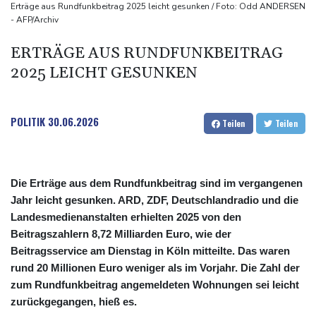
Sieg auf der längsten Etappe: Vollering übernimmt
Erträge aus Rundfunkbeitrag 2025 leicht gesunken / Foto: Odd ANDERSEN
- AFP/Archiv
Gesamtführung
Drohne explodiert an der Grenze zwischen Rumänien und
ERTRÄGE AUS RUNDFUNKBEITRAG
Bulgarien nahe Gaspipeline
2025 LEICHT GESUNKEN
Lionel Messi trauert um seinen Vater
POLITIK
30.06.2026
Teilen
Teilen
Die Erträge aus dem Rundfunkbeitrag sind im vergangenen
Jahr leicht gesunken. ARD, ZDF, Deutschlandradio und die
Landesmedienanstalten erhielten 2025 von den
Beitragszahlern 8,72 Milliarden Euro, wie der
Beitragsservice am Dienstag in Köln mitteilte. Das waren
rund 20 Millionen Euro weniger als im Vorjahr. Die Zahl der
zum Rundfunkbeitrag angemeldeten Wohnungen sei leicht
zurückgegangen, hieß es.