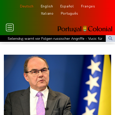
Deutsch
English
Español
Français
Italiano
Português
Selenskyj warnt vor Folgen russischer Angriffe - Vucic für
Integrität der Ukraine
Sieg auf der längsten Etappe: Vollering übernimmt
Gesamtführung
Drohne explodiert an der Grenze zwischen Rumänien und
Bulgarien nahe Gaspipeline
Lionel Messi trauert um seinen Vater
Absturz von Ultraleichtflugzeug: 72-jähriger Pilot stirbt in Baden-
Württemberg
Selenskyj warnt in Belgrad vor Folgen russischer Angriffe für
den Winter