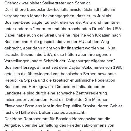
Crishock war bisher Stellvertreter von Schmidt.
Der frühere Bundeslandwirtschaftsminister Schmidt hatte im
vergangenen Monat bekanntgegeben, dass er im Juni als
Bosnien-Beauftragter zurücktreten werde. Als Grund nannte er
unter anderem "enormen und überraschenden Druck" der USA.
Dabei habe auch der Streit um eine Pipeline von Kroatien nach
Bosnien eine Rolle gespielt, die von der EU auf den Weg
gebracht, aber dann nicht von ihr finanziert worden sei. Nun
brauche Bosnien die USA, diese hätten aber ihre eigenen
Vorstellungen, sagte Schmidt der "Augsburger Allgemeinen".
Bosnien-Herzegowina ist seit dem Dayton-Abkommen von 1995
geteilt in die überwiegend von bosnischen Serben bewohnte
Republika Srpska und die kroatisch-muslimische Föderation
Bosnien und Herzegowina. Die beiden halbautonomen
Landesteile sind durch eine schwache Zentralregierung
miteinander verbunden. Fast ein Drittel der 3,5 Millionen
Einwohner Bosniens lebt in der Republika Srpska, deren Gebiet
fast die Hälfte des Balkanstaates ausmacht.
Der Hohe Repräsentant für Bosnien-Herzegowina hat die
Aufgabe, über die Einhaltung des Friedensabkommens von