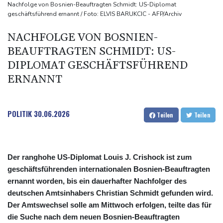
Drohnen über Bundeswehrstandort in Nordrhein-Westfalen
Nachfolge von Bosnien-Beauftragten Schmidt: US-Diplomat
geschäftsführend ernannt / Foto: ELVIS BARUKCIC - AFP/Archiv
gesichtet
Ungarns Regierungspartei nominiert Ex-Gerichtspräsidenten
NACHFOLGE VON BOSNIEN-
Baka als Staatschef
BEAUFTRAGTEN SCHMIDT: US-
Schwimm-EM: Halbisch winkt und springt zu Bronze
DIPLOMAT GESCHÄFTSFÜHREND
Selenskyj: Ukraine hat praktisch keine intakten
ERNANNT
Wärmekraftwerke mehr
POLITIK
30.06.2026
Teilen
Teilen
Der ranghohe US-Diplomat Louis J. Crishock ist zum
geschäftsführenden internationalen Bosnien-Beauftragten
ernannt worden, bis ein dauerhafter Nachfolger des
deutschen Amtsinhabers Christian Schmidt gefunden wird.
Der Amtswechsel solle am Mittwoch erfolgen, teilte das für
die Suche nach dem neuen Bosnien-Beauftragten