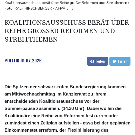
Auftakt-Misere gestoppt: Berlin gewinnt in Bochum
Koalitionsausschuss berät über Reihe großer Reformen und Streitthemen /
Foto: RALF HIRSCHBERGER - AFP/Archiv
Trump macht erneut Druck auf Zentralbank-Vorständin Cook
"Medizinische Bedenken": Asllani bleibt bei Hoffenheim
KOALITIONSAUSSCHUSS BERÄT ÜBER
Eurojackpot geknackt: Mehr als 32 Millionen Euro gehen nach
REIHE GROSSER REFORMEN UND S
Nordrhein-Westfalen
TREITTHEMEN
POLITIK
01.07.2026
Teilen
Teilen
Die Spitzen der schwarz-roten Bundesregierung kommen
am Mittwochnachmittag im Kanzleramt zu ihrem
entscheidenden Koalitionsausschuss vor der
Sommerpause zusammen. (14.30 Uhr). Dabei wollen die
Koalitionäre eine Reihe von Reformen festzurren oder
zumindest einen Zeitplan aufstellen - etwa bei der geplanten
Einkommensteuerreform, der Flexibilisierung des