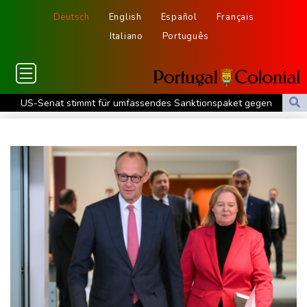
Deutsch
English
Español
Français
Italiano
Português
US-Senat stimmt für umfassendes Sanktionspaket gegen
Russland
"Rente mit 63": Unionsfraktionschef Frei offen für Härtefall- und
Übergangslösungen
Ceuta-Andrang: EU fordert von Meta und Tiktok Vorgehen gegen
Falschinformationen
Rechter Hardliner De la Espriella als Kolumbiens Präsident
vereidigt
Infantino erhält Unterstützung aus Südamerika
Selenskyj erstmals seit Beginn von Ukraine-Krieg in Serbien -
Treffen mit Vucic