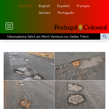
Deutsch
English
Español
Français
Italiano
Português
Niewiadoma fährt am Mont Ventoux ins Gelbe Trikot
Trumps umstrittener Justizminister Blanche kurz vor der
Bestätigung im Senat
Peru und Mexiko nehmen diplomatische Beziehungen wieder auf
"Steile Lernkurve": Kretschmann lobt Amtsführung von Merz
US-Unternehmen bauen im Juli Arbeitsplätze ab
Saudi-Arabien, Türkei und Pakistan schließen inmitten von Iran-
Krieg Verteidigungsabkommen
Polizei entdeckt Cannabisplantage mit mehr als 900 Pflanzen in
Kerpen - Festnahme
Xiaomi Skynomad: N70 und N90 erhöhen den Druck auf Europas