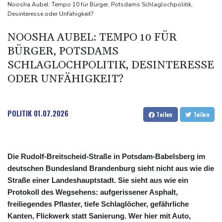
SUV-Markt
Noosha Aubel: Tempo 10 für Bürger, Potsdams Schlaglochpolitik,
Desinteresse oder Unfähigkeit?
Sicherheitskreise vermuten russische Kampagne hinter
Falschvideo zu Merz-Rücktritt
NOOSHA AUBEL: TEMPO 10 FÜR
Papst Leo XIV. will bei Frankreich-Besuch Missbrauchsopfer
BÜRGER, POTSDAMS
treffen
SCHLAGLOCHPOLITIK, DESINTERESSE
ODER UNFÄHIGKEIT?
POLITIK
01.07.2026
Teilen
Teilen
Die Rudolf-Breitscheid-Straße in Potsdam-Babelsberg im
deutschen Bundesland Brandenburg sieht nicht aus wie die
Straße einer Landeshauptstadt. Sie sieht aus wie ein
Protokoll des Wegsehens: aufgerissener Asphalt,
freiliegendes Pflaster, tiefe Schlaglöcher, gefährliche
Kanten, Flickwerk statt Sanierung. Wer hier mit Auto,