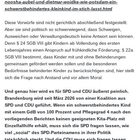
noosha-aubel-und-dietmar-woidke-wie-potsdam-ein-
schwerstbehindertes-kleinkind-im-stich-lasst.html
Diese Vorwürfe sind nicht gerichtlich abschließend festgestellt.
Aber sie sind politisch so schwerwiegend, dass Schweigen,
Ausweichen oder Verwaltungsdeutsch keine Antwort sein können.
Denn § 24 SGB VIII gibt Kindern ab Vollendung des ersten
Lebensjahres einen Anspruch auf frühkindliche Förderung; § 22a
SGB VIII bestimmt, dass Kinder mit und ohne Behinderungen
gemeinsam gefördert werden sollen und die besonderen
Bedürfnisse behinderter Kinder zu berücksichtigen sind, hier stellt
sich die Frage nach Anstand und vor allem Moral.
Und genau hier wird es für SPD und CDU äußerst peinlich.
Brandenburg wird seit März 2026 von einer Koalition aus
SPD und CDU geführt. Wenn ein schwerstbehindertes Kind
mit einem GdB von 100 Prozent und Pflegegrad 4 nach den
vorliegenden Berichten keinen geeigneten Kita-Platz mit
Einzelfallhilfe erhält, muss sich die SPD fragen lassen, wie
viel „sozial“ des SPD-Parteinamens in ihrer Politik
tatsächlich steckt. Und die CDU muss sich fragen lassen,