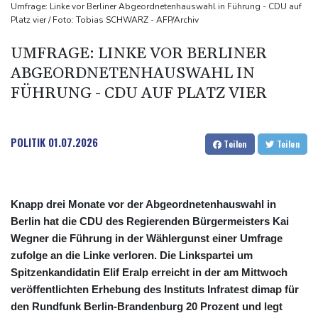
Anschlag auf italienischen Journalisten: Mutmaßlicher
Umfrage: Linke vor Berliner Abgeordnetenhauswahl in Führung - CDU auf
Platz vier / Foto: Tobias SCHWARZ - AFP/Archiv
Auftraggeber festgenommen
Regierung baut Drohnenabwehr an Flughäfen aus - aber Absage
UMFRAGE: LINKE VOR BERLINER
an Bundeswehr-Einsatz
ABGEORDNETENHAUSWAHL IN
Finanzministerium verteidigt Pläne für Steuerreform gegen Kritik
FÜHRUNG - CDU AUF PLATZ VIER
POLITIK
01.07.2026
Teilen
Teilen
Knapp drei Monate vor der Abgeordnetenhauswahl in
Berlin hat die CDU des Regierenden Bürgermeisters Kai
Wegner die Führung in der Wählergunst einer Umfrage
zufolge an die Linke verloren. Die Linkspartei um
Spitzenkandidatin Elif Eralp erreicht in der am Mittwoch
veröffentlichten Erhebung des Instituts Infratest dimap für
den Rundfunk Berlin-Brandenburg 20 Prozent und legt