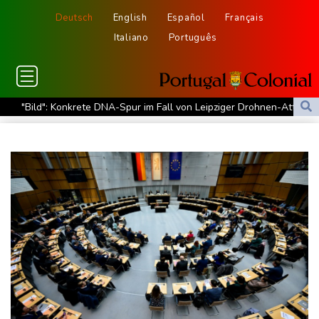
Deutsch
English
Español
Français
Italiano
Português
"Bild": Konkrete DNA-Spur im Fall von Leipziger Drohnen-Attacke
ermittelt
Verletzte bei schwerem Erdbeben in Kolumbien
Stuttgart holt Stürmer Pejcinovic aus Wolfsburg
OVG: Waffenentzug bei AfD-Mitgliedern in Sachsen-Anhalt
rechtskräftig bestätigt
Versehentlich Tod des Königs gemeldet: Britischer Sender
verstieß gegen Regeln
Binnenschiffer: Rhein könnte bald nicht mehr durchgängig
befahrbar sein
Bund will NS- und SED-Gedenkstätten stärker fördern