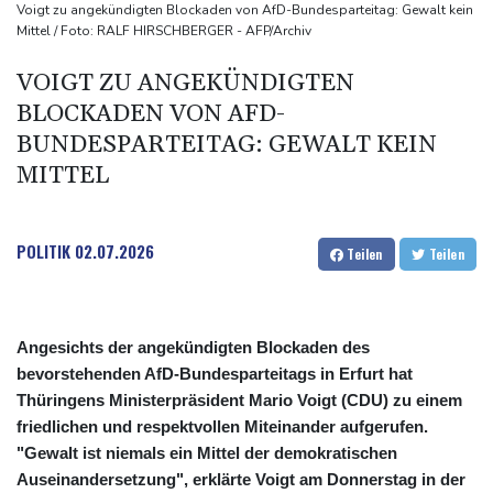
ermittelt wegen Sabotage
Voigt zu angekündigten Blockaden von AfD-Bundesparteitag: Gewalt kein
Mittel / Foto: RALF HIRSCHBERGER - AFP/Archiv
Frankreichs Außenminister Barrot kündigt Reaktion auf russische
Wahlkampf-Einmischung an
VOIGT ZU ANGEKÜNDIGTEN
Ein Viertel der Reisenden in Deutschland lässt sich Ziele von der
BLOCKADEN VON AFD-
KI vorschlagen
BUNDESPARTEITAG: GEWALT KEIN
Norwegens Fußball-Verband fordert Infantinos Rücktritt
MITTEL
Verurteilte Linksextremistin: Bundesgerichtshof bestätigt
Beugehaft für Lina E.
POLITIK
02.07.2026
Teilen
Teilen
Angesichts der angekündigten Blockaden des
bevorstehenden AfD-Bundesparteitags in Erfurt hat
Thüringens Ministerpräsident Mario Voigt (CDU) zu einem
friedlichen und respektvollen Miteinander aufgerufen.
"Gewalt ist niemals ein Mittel der demokratischen
Auseinandersetzung", erklärte Voigt am Donnerstag in der