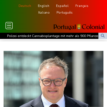
Deutsch
English
Español
Français
Italiano
Português
Polizei entdeckt Cannabisplantage mit mehr als 900 Pflanzen in
Kerpen - Festnahme
Xiaomi Skynomad: N70 und N90 erhöhen den Druck auf Europas
SUV-Markt
Sicherheitskreise vermuten russische Kampagne hinter
Falschvideo zu Merz-Rücktritt
Papst Leo XIV. will bei Frankreich-Besuch Missbrauchsopfer
treffen
Nationaler Sicherheitsrat mit Merz tagt zu Drohnenvorfall in
Leipzig
Kabel der Deutschen Bahn beschädigt: Kölner Staatsschutz