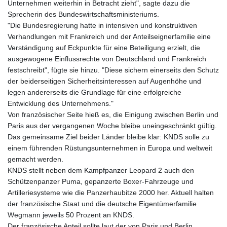
Unternehmen weiterhin in Betracht zieht", sagte dazu die
Sprecherin des Bundeswirtschaftsministeriums.
"Die Bundesregierung hatte in intensiven und konstruktiven
Verhandlungen mit Frankreich und der Anteilseignerfamilie eine
Verständigung auf Eckpunkte für eine Beteiligung erzielt, die
ausgewogene Einflussrechte von Deutschland und Frankreich
festschreibt", fügte sie hinzu. "Diese sichern einerseits den Schutz
der beiderseitigen Sicherheitsinteressen auf Augenhöhe und
legen andererseits die Grundlage für eine erfolgreiche
Entwicklung des Unternehmens."
Von französischer Seite hieß es, die Einigung zwischen Berlin und
Paris aus der vergangenen Woche bleibe uneingeschränkt gültig.
Das gemeinsame Ziel beider Länder bleibe klar: KNDS solle zu
einem führenden Rüstungsunternehmen in Europa und weltweit
gemacht werden.
KNDS stellt neben dem Kampfpanzer Leopard 2 auch den
Schützenpanzer Puma, gepanzerte Boxer-Fahrzeuge und
Artilleriesysteme wie die Panzerhaubitze 2000 her. Aktuell halten
der französische Staat und die deutsche Eigentümerfamilie
Wegmann jeweils 50 Prozent an KNDS.
Der französische Anteil sollte laut der von Paris und Berlin