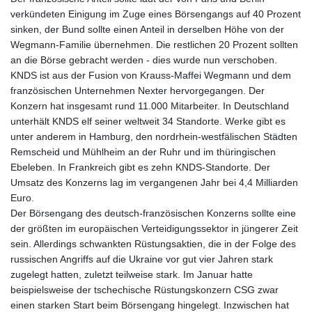
verkündeten Einigung im Zuge eines Börsengangs auf 40 Prozent
sinken, der Bund sollte einen Anteil in derselben Höhe von der
Wegmann-Familie übernehmen. Die restlichen 20 Prozent sollten
an die Börse gebracht werden - dies wurde nun verschoben.
KNDS ist aus der Fusion von Krauss-Maffei Wegmann und dem
französischen Unternehmen Nexter hervorgegangen. Der
Konzern hat insgesamt rund 11.000 Mitarbeiter. In Deutschland
unterhält KNDS elf seiner weltweit 34 Standorte. Werke gibt es
unter anderem in Hamburg, den nordrhein-westfälischen Städten
Remscheid und Mühlheim an der Ruhr und im thüringischen
Ebeleben. In Frankreich gibt es zehn KNDS-Standorte. Der
Umsatz des Konzerns lag im vergangenen Jahr bei 4,4 Milliarden
Euro.
Der Börsengang des deutsch-französischen Konzerns sollte eine
der größten im europäischen Verteidigungssektor in jüngerer Zeit
sein. Allerdings schwankten Rüstungsaktien, die in der Folge des
russischen Angriffs auf die Ukraine vor gut vier Jahren stark
zugelegt hatten, zuletzt teilweise stark. Im Januar hatte
beispielsweise der tschechische Rüstungskonzern CSG zwar
einen starken Start beim Börsengang hingelegt. Inzwischen hat