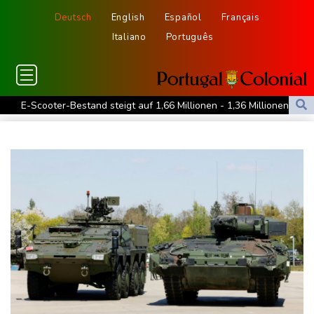
Deutsch
English
Español
Français
Italiano
Português
E-Scooter-Bestand steigt auf 1,66 Millionen - 1,36 Millionen in
Privatbesitz
Klingbeils Steuerpläne stoßen weiter auf Kritik
Grünen-Politiker Janosch Dahmen fordert nationalen
Hitzeschutzplan
Erneut Waldbrand nahe Athen ausgebrochen - Dutzende
Feuerwehrleute im Einsatz
Niedrigwasser: Handelsverband fordert dauerhafte Zulassung
von Lang-Lkw
Frontalzusammenstoß in Mecklenburg-Vorpommern: Zwei Tote
und drei Schwerverletzte