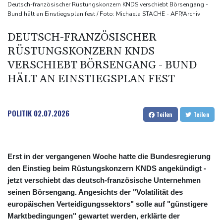
2025 verunglückte alle 18 Minuten ein Kind im Straßenverkehr -
Deutsch-französischer Rüstungskonzern KNDS verschiebt Börsengang -
Bund hält an Einstiegsplan fest / Foto: Michaela STACHE - AFP/Archiv
mehr Todesfälle
Auto gerät in Gegenverkehr: Drei Frauen sterben bei
DEUTSCH-FRANZÖSISCHER
Verkehrsunfall in Bayern
RÜSTUNGSKONZERN KNDS
80-Jährige stirbt bei heftigem Waldbrand in Kanada
VERSCHIEBT BÖRSENGANG - BUND
Westeuropa erlebt heißesten Juni und Juli seit Beginn der
HÄLT AN EINSTIEGSPLAN FEST
Aufzeichnungen
POLITIK
02.07.2026
Teilen
Teilen
Erst in der vergangenen Woche hatte die Bundesregierung
den Einstieg beim Rüstungskonzern KNDS angekündigt -
jetzt verschiebt das deutsch-französische Unternehmen
seinen Börsengang. Angesichts der "Volatilität des
europäischen Verteidigungssektors" solle auf "günstigere
Marktbedingungen" gewartet werden, erklärte der