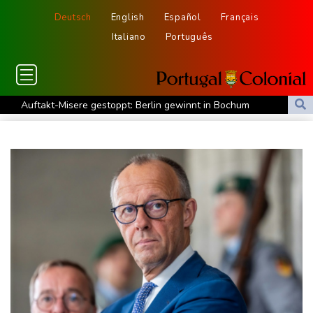
Deutsch
English
Español
Français
Italiano
Português
Auftakt-Misere gestoppt: Berlin gewinnt in Bochum
Trump macht erneut Druck auf Zentralbank-Vorständin Cook
"Medizinische Bedenken": Asllani bleibt bei Hoffenheim
Eurojackpot geknackt: Mehr als 32 Millionen Euro gehen nach
Nordrhein-Westfalen
Menschenrechtsgruppen: Mehr als 140 Tote bei Migrationskrise
in Ceuta
Mindestens zehn Tote bei Angriffen der pro-iranischen Huthis im
Jemen
US-Senat stimmt für verschärfte Sanktionen gegen Russland
US-Gericht setzt Bau von Trumps Ballsaal aus - Präsident