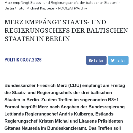
kündigt Berufung an
Merz empfängt Staats- und Regierungschefs der baltischen Staaten in
Berlin / Foto: Michael Kappeler - POOL/AFP/Archiv
Direkt-ICE Berlin-Paris bleibt wegen Technikproblemen vorerst
unterbrochen
MERZ EMPFÄNGT STAATS- UND
Selenskyj erstmals seit Beginn von Ukraine-Krieg nach Serbien
REGIERUNGSCHEFS DER BALTISCHEN
gereist
STAATEN IN BERLIN
POLITIK
03.07.2026
Teilen
Teilen
Bundeskanzler Friedrich Merz (CDU) empfängt am Freitag
die Staats- und Regierungschefs der drei baltischen
Staaten in Berlin. Zu dem Treffen im sogenannten B3+1-
Format begrüßt Merz nach Angaben der Bundesregierung
Lettlands Regierungschef Andris Kulbergs, Estlands
Regierungschef Kristen Michal und Litauens Präsidenten
Gitanas Nauseda im Bundeskanzleramt. Das Treffen soll