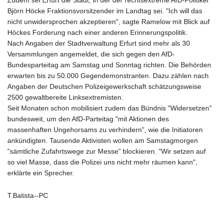
Zudem sei Erfurt die Stadt, in der der rechtsextreme AfD-Politiker
Björn Höcke Fraktionsvorsitzender im Landtag sei. "Ich will das
nicht unwidersprochen akzeptieren", sagte Ramelow mit Blick auf
Höckes Forderung nach einer anderen Erinnerungspolitik.
Nach Angaben der Stadtverwaltung Erfurt sind mehr als 30
Versammlungen angemeldet, die sich gegen den AfD-
Bundesparteitag am Samstag und Sonntag richten. Die Behörden
erwarten bis zu 50.000 Gegendemonstranten. Dazu zählen nach
Angaben der Deutschen Polizeigewerkschaft schätzungsweise
2500 gewaltbereite Linksextremisten.
Seit Monaten schon mobilisiert zudem das Bündnis "Widersetzen"
bundesweit, um den AfD-Parteitag "mit Aktionen des
massenhaften Ungehorsams zu verhindern", wie die Initiatoren
ankündigten. Tausende Aktivisten wollen am Samstagmorgen
"sämtliche Zufahrtswege zur Messe" blockieren. "Wir setzen auf
so viel Masse, dass die Polizei uns nicht mehr räumen kann",
erklärte ein Sprecher.
T.Batista--PC