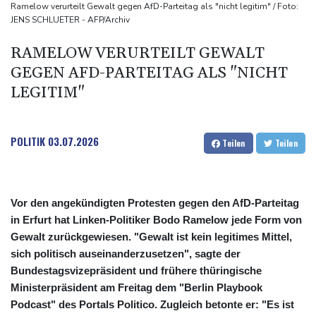
Sieg auf der längsten Etappe: Vollering übernimmt
Ramelow verurteilt Gewalt gegen AfD-Parteitag als "nicht legitim" / Foto:
JENS SCHLUETER - AFP/Archiv
Gesamtführung
Drohne explodiert an der Grenze zwischen Rumänien und
RAMELOW VERURTEILT GEWALT
Bulgarien nahe Gaspipeline
GEGEN AFD-PARTEITAG ALS "NICHT
Lionel Messi trauert um seinen Vater
LEGITIM"
POLITIK
03.07.2026
Teilen
Teilen
Vor den angekündigten Protesten gegen den AfD-Parteitag
in Erfurt hat Linken-Politiker Bodo Ramelow jede Form von
Gewalt zurückgewiesen. "Gewalt ist kein legitimes Mittel,
sich politisch auseinanderzusetzen", sagte der
Bundestagsvizepräsident und frühere thüringische
Ministerpräsident am Freitag dem "Berlin Playbook
Podcast" des Portals Politico. Zugleich betonte er: "Es ist