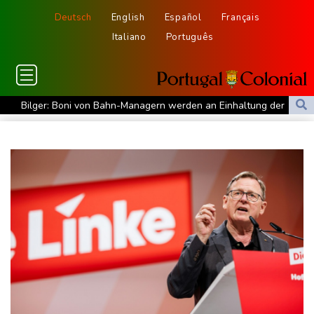
Deutsch
English
Español
Français
Italiano
Português
Bilger: Boni von Bahn-Managern werden an Einhaltung der
Vorgaben des Bundes geknüpft
FIFA stärkt Infantino - und holt zum Rundumschlag aus
Torlos gegen Kaiserslautern: Stotterstart von Wolfsburg
Ätna auf Sizilien ausgebrochen - Flugverkehr in Catania
zeitweise eingeschränkt
Doppelpack Freigang: Frankfurt schlägt auch Malmö
Explosion mutmaßlich ukrainischer Drohne in Bulgarien löst
diplomatische Verstimmung aus
Selenskyj warnt vor Folgen russischer Angriffe - Vucic für
Integrität der Ukraine