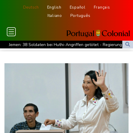
Deutsch
English
Español
Français
Italiano
Português
Jemen: 38 Soldaten bei Huthi-Angriffen getötet - Regierung
kündigt Vergeltung an
Mindestens zwei Tote bei Bombenexplosion in Kleinbus nahe
Damaskus
Real Madrid verlängert mit Vinicius Jr. bis 2032
Schwimm-EM: Eikermann und Rösler gewinnen Silber und Bronze
Syrische Staatsmedien: Bombe in Kleinbus nahe Damaskus
explodiert
Bundesanwaltschaft übernimmt Ermittlungen zu Sprengstoff-
Drohne in Leipzig
42,2 Grad: Allzeit-Hitzerekord in der Slowakei nach nur einem