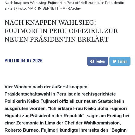
Tag gebrochen
Nach knappen Wahlsieg: Fujimori in Peru offiziell zur neuen Präsidentin
erklärt / Foto: MARTIN BERNETTI - AFP/Archiv
Französische Sängerin Vanessa Paradis gibt Trennung von
Regisseur Benchetrit bekannt
NACH KNAPPEN WAHLSIEG:
Tour de France Femmes: Lippert sprintet am Etappensieg vorbei
FUJIMORI IN PERU OFFIZIELL ZUR
Schwimm-EM: Hentschel/Müller gewinnen Synchron-Bronze
NEUEN PRÄSIDENTIN ERKLÄRT
POLITIK
04.07.2026
Teilen
Teilen
Vier Wochen nach der äußerst knappen
Präsidentschaftswahl in Peru ist die rechtsgerichtete
Politikerin Keiko Fujimori offiziell zur neuen Staatschefin
ausgerufen worden. "Ich erkläre Frau Keiko Sofia Fujimori
Higuchi zur Präsidentin der Republik", sagte am Freitag bei
einer Zeremonie in Lima der Chef der Wahlkommission,
Roberto Burneo. Fujimori kündigte ihrerseits den "Beginn