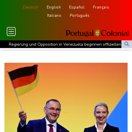
Deutsch
English
Español
Français
Italiano
Português
Regierung und Opposition in Venezuela beginnen offiziellen
Dialog - ohne Machado
USA wollen bei Visa-Anträgen offenbar Online-Aktivitäten noch
stärker überprüfen
Röwekamp: Innenministerium muss zentral für Drohnenabwehr
zuständig sein
Trump unternimmt neuen Vorstoß im Streit um US-
Staatsbürgerschaft
Erdogan reist zu Dreier-Gipfel mit Pakistan nach Saudi-Arabien
58 Soldaten im Jemen bei Huthi-Angriffen getötet - Regierung
kündigt Vergeltung an