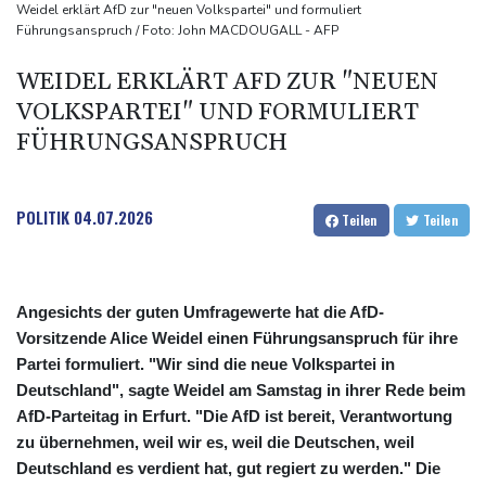
UEFA hält an FIFA-Boykott fest - CAF hält zu Infantino
Weidel erklärt AfD zur "neuen Volkspartei" und formuliert
Führungsanspruch / Foto: John MACDOUGALL - AFP
Jemen: 38 Soldaten bei Huthi-Angriffen getötet - Regierung
kündigt Vergeltung an
WEIDEL ERKLÄRT AFD ZUR "NEUEN
Mindestens zwei Tote bei Bombenexplosion in Kleinbus nahe
VOLKSPARTEI" UND FORMULIERT
Damaskus
FÜHRUNGSANSPRUCH
Real Madrid verlängert mit Vinicius Jr. bis 2032
POLITIK
04.07.2026
Teilen
Teilen
Angesichts der guten Umfragewerte hat die AfD-
Vorsitzende Alice Weidel einen Führungsanspruch für ihre
Partei formuliert. "Wir sind die neue Volkspartei in
Deutschland", sagte Weidel am Samstag in ihrer Rede beim
AfD-Parteitag in Erfurt. "Die AfD ist bereit, Verantwortung
zu übernehmen, weil wir es, weil die Deutschen, weil
Deutschland es verdient hat, gut regiert zu werden." Die