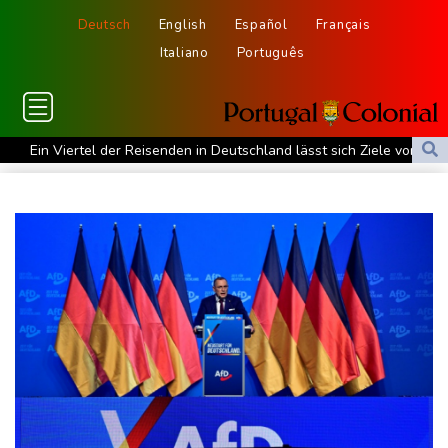
Deutsch
English
Español
Français
Italiano
Português
Ein Viertel der Reisenden in Deutschland lässt sich Ziele von der
KI vorschlagen
Norwegens Fußball-Verband fordert Infantinos Rücktritt
Verurteilte Linksextremistin: Bundesgerichtshof bestätigt
Beugehaft für Lina E.
Verweigerter Dopingtest: NADA will Vierjahressperre für Ansah
Medien: Türkischer Präsident Erdogan zu Dreiergipfel in Saudi-
Arabien eingetroffen
Deutsche Industrieproduktion zeigt sich widerstandsfähig -
Rekordstand bei Exporten
Weniger Falschgeld im ersten Halbjahr im Umlauf