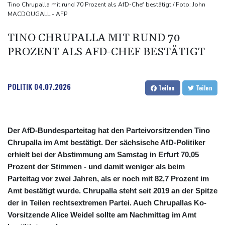
Anhaltende Trockenheit: Rheinpegel bei Düsseldorf auf
Tino Chrupalla mit rund 70 Prozent als AfD-Chef bestätigt / Foto: John
MACDOUGALL - AFP
historischem Tief
Urteil: Nähe zu Muslimbruderschaft kann Verbeamtung
TINO CHRUPALLA MIT RUND 70
entgegenstehen
PROZENT ALS AFD-CHEF BESTÄTIGT
Nationaler Sicherheitsrat mit Merz hat zu Drohnenvorfall in
Leipzig getagt
POLITIK
04.07.2026
Teilen
Teilen
Der AfD-Bundesparteitag hat den Parteivorsitzenden Tino
Chrupalla im Amt bestätigt. Der sächsische AfD-Politiker
erhielt bei der Abstimmung am Samstag in Erfurt 70,05
Prozent der Stimmen - und damit weniger als beim
Parteitag vor zwei Jahren, als er noch mit 82,7 Prozent im
Amt bestätigt wurde. Chrupalla steht seit 2019 an der Spitze
der in Teilen rechtsextremen Partei. Auch Chrupallas Ko-
Vorsitzende Alice Weidel sollte am Nachmittag im Amt