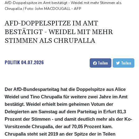
Schwimm-EM: Halbisch winkt und springt zu Bronze
AfD-Doppelspitze im Amt bestätigt - Weidel mit mehr Stimmen als
Chrupalla / Foto: John MACDOUGALL - AFP
Selenskyj: Ukraine hat praktisch keine intakten
Wärmekraftwerke mehr
AFD-DOPPELSPITZE IM AMT
Braunschweig nach Kantersieg in Magdeburg an der Spitze
BESTÄTIGT - WEIDEL MIT MEHR
Absteiger schlägt Aufsteiger: Heidenheim siegt turbulent
STIMMEN ALS CHRUPALLA
POLITIK
04.07.2026
Teilen
Teilen
Der AfD-Bundesparteitag hat die Doppelspitze aus Alice
Weidel und Tino Chrupalla für weitere zwei Jahre im Amt
bestätigt. Weidel erhielt beim geheimen Votum der
Delegierten am Samstag auf dem Parteitag in Erfurt 81,3
Prozent der Stimmen - und damit deutlich mehr als der Ko-
Vorsitzende Chrupalla, der auf 70,05 Prozent kam.
Chrupalla steht seit 2019 an der Spitze der in Teilen