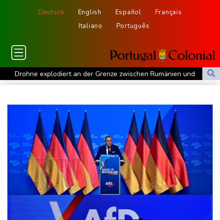
Deutsch
English
Español
Français
Italiano
Português
Drohne explodiert an der Grenze zwischen Rumänien und
Bulgarien nahe Gaspipeline
Lionel Messi trauert um seinen Vater
Absturz von Ultraleichtflugzeug: 72-jähriger Pilot stirbt in Baden-
Württemberg
Selenskyj warnt in Belgrad vor Folgen russischer Angriffe für
den Winter
Drohnen über Bundeswehrstandort in Nordrhein-Westfalen
gesichtet
Ungarns Regierungspartei nominiert Ex-Gerichtspräsidenten
Baka als Staatschef