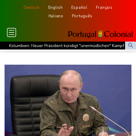
Deutsch
English
Español
Français
Italiano
Português
Kolumbien: Neuer Präsident kündigt "unermüdlichen" Kampf
gegen Drogengewalt an
BUND kritisiert Lockerung von Sonn- und Feiertagsfahrverbot für
Lastwagen
Trump spricht nach Ballsaal-Urteil von "nationaler Schande"
Abholzung im Amazonas auf niedrigstem Stand seit einem
Jahrzehnt
Frei: Über Beteiligung an AfD-Regierung entscheidet nicht CDU
in Sachsen-Anhalt
US-Senat stimmt für umfassendes Sanktionspaket gegen
Russland