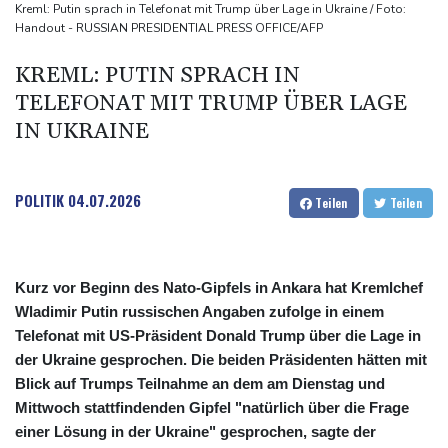
"Rente mit 63": Unionsfraktionschef Frei offen für Härtefall- und
Kreml: Putin sprach in Telefonat mit Trump über Lage in Ukraine / Foto:
Handout - RUSSIAN PRESIDENTIAL PRESS OFFICE/AFP
Übergangslösungen
Ceuta-Andrang: EU fordert von Meta und Tiktok Vorgehen gegen
KREML: PUTIN SPRACH IN
Falschinformationen
TELEFONAT MIT TRUMP ÜBER LAGE
Rechter Hardliner De la Espriella als Kolumbiens Präsident
IN UKRAINE
vereidigt
Infantino erhält Unterstützung aus Südamerika
POLITIK
04.07.2026
Teilen
Teilen
Kurz vor Beginn des Nato-Gipfels in Ankara hat Kremlchef
Wladimir Putin russischen Angaben zufolge in einem
Telefonat mit US-Präsident Donald Trump über die Lage in
der Ukraine gesprochen. Die beiden Präsidenten hätten mit
Blick auf Trumps Teilnahme an dem am Dienstag und
Mittwoch stattfindenden Gipfel "natürlich über die Frage
einer Lösung in der Ukraine" gesprochen, sagte der