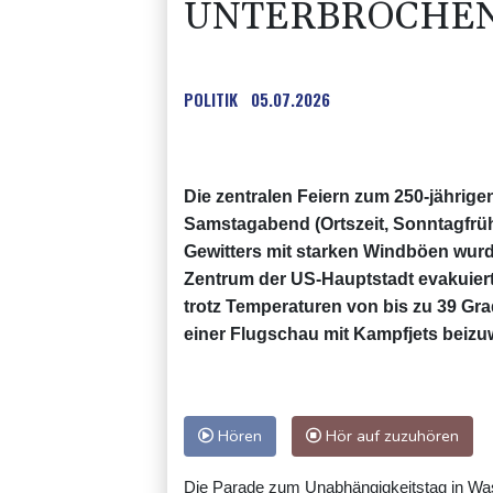
UNTERBROCHE
POLITIK
05.07.2026
Die zentralen Feiern zum 250-jährig
Samstagabend (Ortszeit, Sonntagfr
Gewitters mit starken Windböen wurd
Zentrum der US-Hauptstadt evakuiert,
trotz Temperaturen von bis zu 39 G
einer Flugschau mit Kampfjets beiz
Hören
Hör auf zuzuhören
Die Parade zum Unabhängigkeitstag in Wa