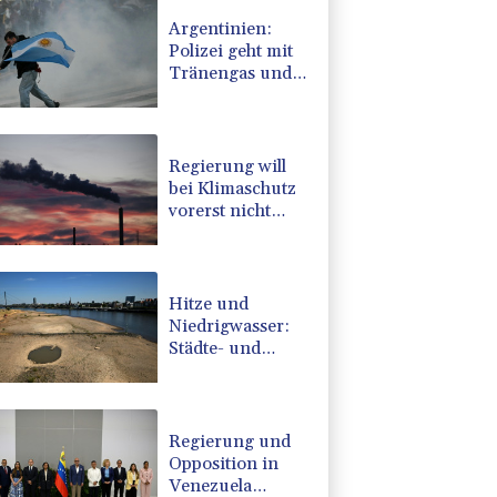
Argentinien:
Polizei geht mit
Tränengas und
Gummigeschossen
gegen Proteste
vor
Regierung will
bei Klimaschutz
vorerst nicht
nachsteuern -
Kritik der
Grünen
Hitze und
Niedrigwasser:
Städte- und
Gemeindebund
fordert
"nationalen
Kraftakt"
Regierung und
Opposition in
Venezuela