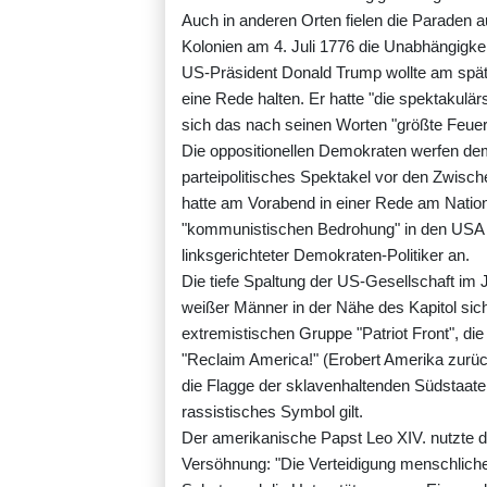
Auch in anderen Orten fielen die Paraden au
Kolonien am 4. Juli 1776 die Unabhängigkei
US-Präsident Donald Trump wollte am spät
eine Rede halten. Er hatte "die spektakulä
sich das nach seinen Worten "größte Feuer
Die oppositionellen Demokraten werfen dem 
parteipolitisches Spektakel vor den Zwi
hatte am Vorabend in einer Rede am Nati
"kommunistischen Bedrohung" in den USA ge
linksgerichteter Demokraten-Politiker an.
Die tiefe Spaltung der US-Gesellschaft i
weißer Männer in der Nähe des Kapitol sic
extremistischen Gruppe "Patriot Front", die
"Reclaim America!" (Erobert Amerika zurüc
die Flagge der sklavenhaltenden Südstaate
rassistisches Symbol gilt.
Der amerikanische Papst Leo XIV. nutzte d
Versöhnung: "Die Verteidigung menschlic