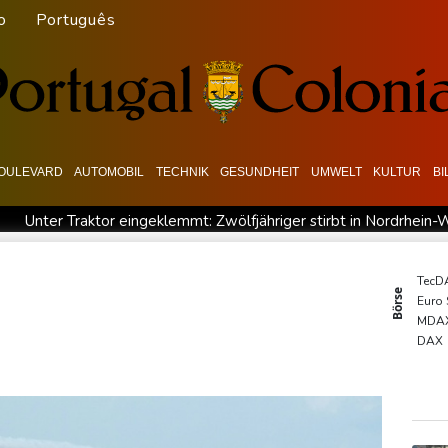
o
Português
OULEVARD
AUTOMOBIL
TECHNIK
GESUNDHEIT
UMWELT
KULTUR
B
Unter Traktor eingeklemmt: Zwölfjähriger stirbt in Nordrhein-
wächse in der Autobranche: Industrieproduktion legt im Juni leicht
rollt und getötet
Nach Tod von 37-Jähriger in Hessen: Tatverd
TecD
Börse
Euro
er Schutz von Kindern: Meta muss in den USA 567 Millionen Doll
MDA
en gegen Proteste vor
WNBA: Toronto bleibt trotz starker Saba
DAX
SDA
Gold
EUR/