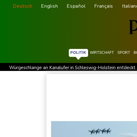
Deutsch
English
Español
Français
Italian
POLITIK
WIRTSCHAFT
SPORT
B
Würgeschlange an Kanalufer in Schleswig-Holstein entdeckt
Sri Lanka setzt nach Unruhen in Gefängnis Soldaten ein
Zu
76-jähriger Landwirt in Nordrhein-Westfalen von Traktor über
Deutschlands Exporte im Juni leicht gestiegen
Ungenügend
Argentinien: Polizei geht mit Tränengas und Gummigeschoss