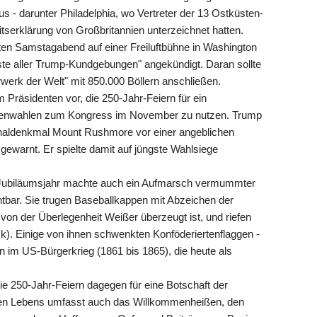
s - darunter Philadelphia, wo Vertreter der 13 Ostküsten-
tserklärung von Großbritannien unterzeichnet hatten.
en Samstagabend auf einer Freiluftbühne in Washington
rste aller Trump-Kundgebungen" angekündigt. Daran sollte
werk der Welt" mit 850.000 Böllern anschließen.
Präsidenten vor, die 250-Jahr-Feiern für ein
schenwahlen zum Kongress im November zu nutzen. Trump
onaldenkmal Mount Rushmore vor einer angeblichen
warnt. Er spielte damit auf jüngste Wahlsiege
m Jubiläumsjahr machte auch ein Aufmarsch vermummter
htbar. Sie trugen Baseballkappen mit Abzeichen der
 von der Überlegenheit Weißer überzeugt ist, und riefen
k). Einige von ihnen schwenkten Konföderiertenflaggen -
n im US-Bürgerkrieg (1861 bis 1865), die heute als
ie 250-Jahr-Feiern dagegen für eine Botschaft der
hen Lebens umfasst auch das Willkommenheißen, den