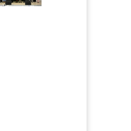
beginnen
offiziellen Dialog
- ohne Machado