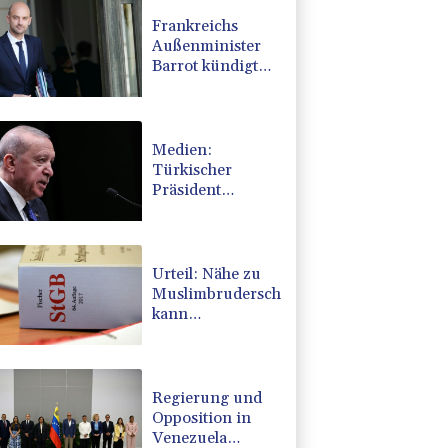
Frankreichs
Außenminister
Barrot kündigt
Reaktion auf
russische
Wahlkampf-
Einmischung an
Medien:
Türkischer
Präsident
Erdogan zu
Dreiergipfel in
Saudi-Arabien
eingetroffen
Urteil: Nähe zu
Muslimbruderschaft
kann
Verbeamtung
entgegenstehen
Regierung und
Opposition in
Venezuela