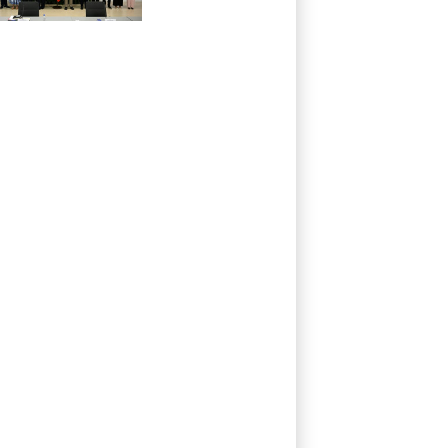
nehmen
offiziellen Dialog
auf - ohne
Machado