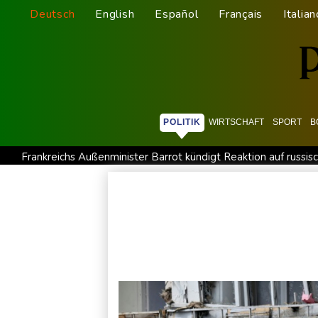
Deutsch
English
Español
Français
Italian
POLITIK
WIRTSCHAFT
SPORT
B
Frankreichs Außenminister Barrot kündigt Reaktion auf russ
Norwegens Fußball-Verband fordert Infantinos Rücktritt
V
Verweigerter Dopingtest: NADA will Vierjahressperre für An
Deutsche Industrieproduktion zeigt sich widerstandsfähig - 
Anhaltende Trockenheit: Rheinpegel bei Düsseldorf auf histo