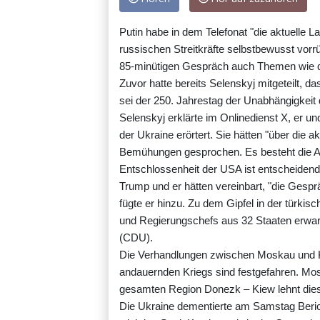
Putin habe in dem Telefonat "die aktuelle L
russischen Streitkräfte selbstbewusst vor
85-minütigen Gespräch auch Themen wie den
Zuvor hatte bereits Selenskyj mitgeteilt, da
sei der 250. Jahrestag der Unabhängigkeit
Selenskyj erklärte im Onlinedienst X, er un
der Ukraine erörtert. Sie hätten "über die 
Bemühungen gesprochen. Es besteht die Au
Entschlossenheit der USA ist entscheidend"
Trump und er hätten vereinbart, "die Gespr
fügte er hinzu. Zu dem Gipfel in der türk
und Regierungschefs aus 32 Staaten erwar
(CDU).
Die Verhandlungen zwischen Moskau und Ki
andauernden Kriegs sind festgefahren. Mo
gesamten Region Donezk – Kiew lehnt dies
Die Ukraine dementierte am Samstag Beric