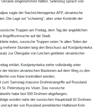
er Ukraine eingenommen hätten. Selenskyj sprach von
aljow sagte der Nachrichtenagentur AFP, ukrainische
ien. Die Lage sei "schwierig", aber unter Kontrolle der
ussische Truppen am Freitag, dem Tag der angeblichen
e Angriffsversuche auf die Stadt.
ärte indes, russische Truppen seien "in allen Teilen der
ag mehrere Stunden lang den Beschuss auf Kostjantyniwka
insatz zur Übergabe von Leichen getöteter ukrainischer
tag erklärt, Kostjantyniwka stehe vollständig unter
ine der letzten ukrainischen Bastionen auf dem Weg zu den
erhin von Kiew kontrolliert werden.
cht zum Samstag massive Drohnenangriffe auf Russland
 St. Petersburg ins Visier. Das russische
uftabwehr habe fast 500 Drohnen abgefangen.
folge wurden nahe der russischen Hauptstadt 62 Drohnen
und auf der von Russland annektierten Halbinsel Krim