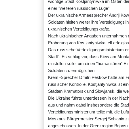
wichtige Stadt Kostjantyniwka im Osten d
einer "weiteren russischen Lüge".
Der ukrainische Armeesprecher Andrij Kow
Soldaten hielten weiter ihre Verteidigungslin
ukrainischen Verteidigungskräfte.
Nach ukrainischen Angaben unternahmen r
Eroberung von Kostjantyniwka, elf erfolglos
Das russische Verteidigungsministerium erkl
Stadt". Es schlug vor, dass Kiew am Mont
einstellen solle, um einen "humanitären" E
Soldaten zu ermöglichen.
Kreml-Sprecher Dmitri Peskow hatte am Frei
russischer Kontrolle. Kostjantyniwka ist e
Städten Kramatorsk und Slowjansk, die weit
Die Ukraine führte unterdessen in der Na
aus und nahm dabei insbesondere die Stadt
Verteidigungsministerium teilte mit, die L
Moskaus Bürgermeister Sergej Sobjanin zu
abgeschossen. In der Grenzregion Brjansk 