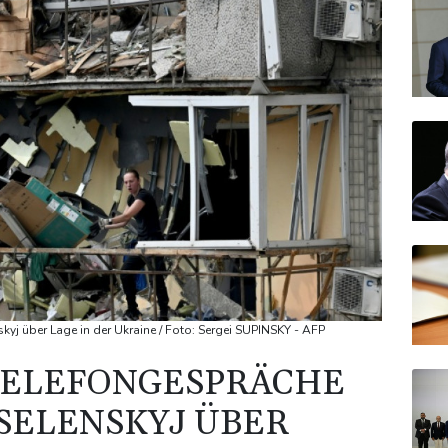
kyj über Lage in der Ukraine / Foto: Sergei SUPINSKY - AFP
TELEFONGESPRÄCHE
 SELENSKYJ ÜBER