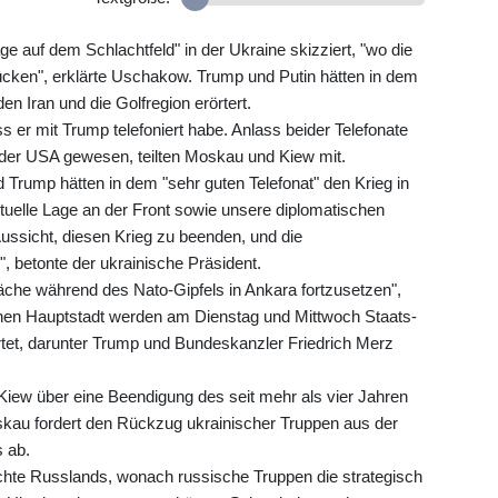
age auf dem Schlachtfeld" in der Ukraine skizziert, "wo die
rücken", erklärte Uschakow. Trump und Putin hätten in dem
 Iran und die Golfregion erörtert.
ss er mit Trump telefoniert habe. Anlass beider Telefonate
 der USA gewesen, teilten Moskau und Kiew mit.
d Trump hätten in dem "sehr guten Telefonat" den Krieg in
aktuelle Lage an der Front sowie unsere diplomatischen
ssicht, diesen Krieg zu beenden, und die
, betonte der ukrainische Präsident.
äche während des Nato-Gipfels in Ankara fortzusetzen",
ischen Hauptstadt werden am Dienstag und Mittwoch Staats-
tet, darunter Trump und Bundeskanzler Friedrich Merz
ew über eine Beendigung des seit mehr als vier Jahren
skau fordert den Rückzug ukrainischer Truppen aus der
 ab.
hte Russlands, wonach russische Truppen die strategisch