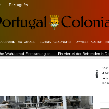
o
Português
OULEVARD
AUTOMOBIL
TECHNIK
GESUNDHEIT
UMWELT
KULTUR
B
ische Wahlkampf-Einmischung an
Ein Viertel der Reisenden in De
erurteilte Linksextremistin: Bundesgerichtshof bestätigt Beugehaf
sah
Medien: Türkischer Präsident Erdogan zu Dreiergipfel in Sa
DAX
Börse
MDA
Rekordstand bei Exporten
Weniger Falschgeld im ersten Halbja
Euro
rischem Tief
Urteil: Nähe zu Muslimbruderschaft kann Verbea
TecD
SDA
Gold
EUR/