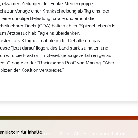
, etwa den Zeitungen der Funke-Mediengruppe
cht zur Vorlage einer Krankschreibung ab Tag eins, der
 eine unnötige Belastung für alle und erhöht die
itnehmerflügels (CDA) hatte sich im "Spiegel" ebenfalls
 zum Arztbesuch ab Tag eins überdenken.
ster Lars Klingbeil mahnte in der Debatte um das
se "jetzt darauf liegen, das Land stark zu halten und
ich wird die Fraktion im Gesetzgebungsverfahren genau
nts", sagte er der "Rheinischen Post" von Montag. "Aber
itzen der Koalition verabredet."
bietern für Inhalte.
© Portugal Colonial - 2026 - Alle Rechte vorbehalten