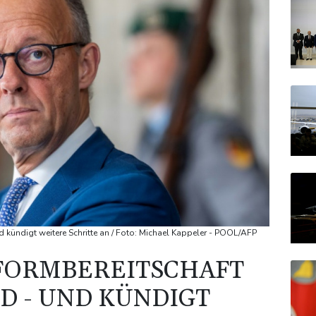
d kündigt weitere Schritte an / Foto: Michael Kappeler - POOL/AFP
EFORMBEREITSCHAFT
D - UND KÜNDIGT