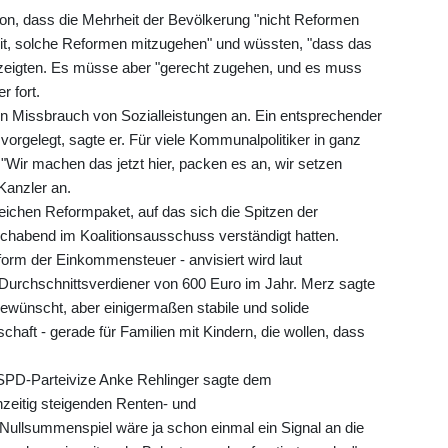
on, dass die Mehrheit der Bevölkerung "nicht Reformen
eit, solche Reformen mitzugehen" und wüssten, "dass das
n zeigten. Es müsse aber "gerecht zugehen, und es muss
r fort.
den Missbrauch von Sozialleistungen an. Ein entsprechender
orgelegt, sagte er. Für viele Kommunalpolitiker in ganz
"Wir machen das jetzt hier, packen es an, wir setzen
Kanzler an.
chen Reformpaket, auf das sich die Spitzen der
habend im Koalitionsausschuss verständigt hatten.
form der Einkommensteuer - anvisiert wird laut
 Durchschnittsverdiener von 600 Euro im Jahr. Merz sagte
gewünscht, aber einigermaßen stabile und solide
chaft - gerade für Familien mit Kindern, die wollen, dass
 SPD-Parteivize Anke Rehlinger sagte dem
zeitig steigenden Renten- und
Nullsummenspiel wäre ja schon einmal ein Signal an die