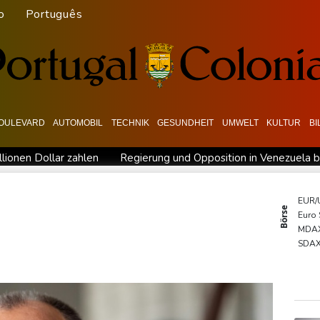
o
Português
OULEVARD
AUTOMOBIL
TECHNIK
GESUNDHEIT
UMWELT
KULTUR
B
lionen Dollar zahlen
Regierung und Opposition in Venezuela b
ch stärker überprüfen
Röwekamp: Innenministerium muss zentr
erschaft
Erdogan reist zu Dreier-Gipfel mit Pakistan nach Sau
EUR/
Börse
Euro
ng kündigt Vergeltung an
UEFA hält an FIFA-Boykott fest - CAF
MDA
kündigt Vergeltung an
Mindestens zwei Tote bei Bombenexplo
SDA
DAX
TecD
Gold