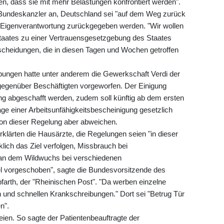
n, dass sie mit mehr Belastungen konfrontiert werden".
r Bundeskanzler an, Deutschland sei "auf dem Weg zurück
e Eigenverantwortung zurückgegeben werden. "Wir wollen
aates zu einer Vertrauensgesetzgebung des Staates
tscheidungen, die in diesen Tagen und Wochen getroffen
ungen hatte unter anderem die Gewerkschaft Verdi der
gegenüber Beschäftigten vorgeworfen. Der Einigung
ung abgeschafft werden, zudem soll künftig ab dem ersten
age einer Arbeitsunfähigkeitsbescheinigung gesetzlich
on dieser Regelung aber abweichen.
rklärten die Hausärzte, die Regelungen seien "in dieser
lich das Ziel verfolgen, Missbrauch bei
man dem Wildwuchs bei verschiedenen
l vorgeschoben", sagte die Bundesvorsitzende des
arth, der "Rheinischen Post". "Da werben einzelne
en und schnellen Krankschreibungen." Dort sei "Betrug Tür
n".
ien. So sagte der Patientenbeauftragte der