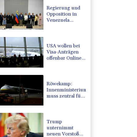
Regierung und
Opposition in
Venezuela
beginnen
offiziellen Dialog
- ohne Machado
USA wollen bei
Visa-Anträgen
offenbar Online-
Aktivitäten noch
stärker
überprüfen
Röwekamp:
Innenministerium
muss zentral für
Drohnenabwehr
zuständig sein
Trump
unternimmt
neuen Vorstoß