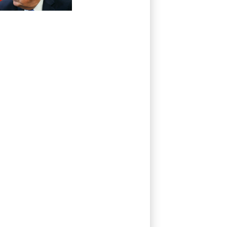
im Streit um US-
Staatsbürgerschaft