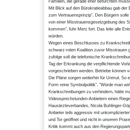
Familien, die gerade eher befürchten müsse
Mit Blick auf den Bürokratieabbau gab de
zum Vertrauensprinzip". Den Bürgern soll
von einer Misstrauensgesetzgebung des St
kommen", fuhr Merz fort. Das leite alle En
würden.
Wegen eines Beschlusses zu Krankschreib
schwarz-roten Koalition zuvor Misstrauen 
zufolge soll die telefonische Krankschreib
Tag der Erkrankung die verpflichtende Vorl
vorgeschrieben werden. Betriebe können v
Die Pläne sorgen weiterhin für Unmut. So e
Form reine Symbolpolitik". "Würde man wirk
Krankschreibungen zu verhindern, hätte 
Videosprechstunden-Anbietern einen Riege
Hausärzteverbandes, Nicola Buhlinger-Göpf
Anbieter teils aggressiv mit unkompliziert
und Tor geöffnet und nicht in unseren Praxe
Kritik kommt auch aus den Regierungsparte