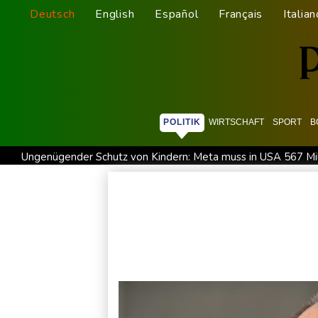
Deutsch
English
Español
Français
Italian
POLITIK
WIRTSCHAFT
SPORT
B
Ungenügender Schutz von Kindern: Meta muss in USA 567 Mil
USA wollen bei Visa-Anträgen offenbar Online-Aktivitäten no
Trump unternimmt neuen Vorstoß im Streit um US-Staatsbürg
58 Soldaten im Jemen bei Huthi-Angriffen getötet - Regieru
Jemen: 38 Soldaten bei Huthi-Angriffen getötet - Regierung 