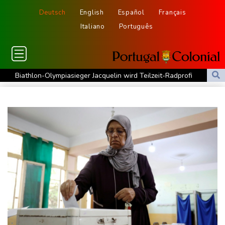
Deutsch
English
Español
Français
Italiano
Português
Biathlon-Olympiasieger Jacquelin wird Teilzeit-Radprofi
Kircher: VAR nicht "zu kleinteilig" einsetzen
Kreise: Türkei will mit Pakistan und Saudi-Arabien
Verteidigungspakt schließen
Sprengstoff-Drohne am Leipziger Flughafen:
Bundesanwaltschaft übernimmt Ermittlungen
Ungenügender Schutz von Kindern: Meta muss in USA 567
Millionen Dollar zahlen
Regierung und Opposition in Venezuela beginnen offiziellen
Dialog - ohne Machado
USA wollen bei Visa-Anträgen offenbar Online-Aktivitäten noch