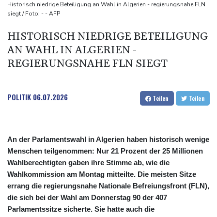
stärker überprüfen
Historisch niedrige Beteiligung an Wahl in Algerien - regierungsnahe FLN
siegt / Foto: - - AFP
Röwekamp: Innenministerium muss zentral für Drohnenabwehr
zuständig sein
HISTORISCH NIEDRIGE BETEILIGUNG
Trump unternimmt neuen Vorstoß im Streit um US-
AN WAHL IN ALGERIEN -
Staatsbürgerschaft
REGIERUNGSNAHE FLN SIEGT
Erdogan reist zu Dreier-Gipfel mit Pakistan nach Saudi-Arabien
POLITIK
06.07.2026
Teilen
Teilen
An der Parlamentswahl in Algerien haben historisch wenige
Menschen teilgenommen: Nur 21 Prozent der 25 Millionen
Wahlberechtigten gaben ihre Stimme ab, wie die
Wahlkommission am Montag mitteilte. Die meisten Sitze
errang die regierungsnahe Nationale Befreiungsfront (FLN),
die sich bei der Wahl am Donnerstag 90 der 407
Parlamentssitze sicherte. Sie hatte auch die