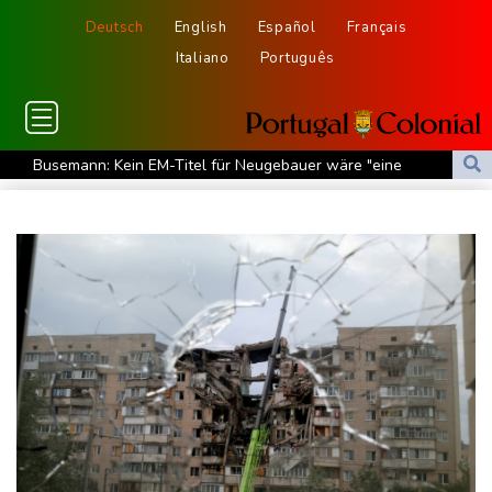
Deutsch
English
Español
Français
Italiano
Português
Busemann: Kein EM-Titel für Neugebauer wäre "eine
Enttäuschung"
Becker: Wer mehr will als Klassenerhalt hat "Fehler im Kopf"
Sohn: Krebs von Ex-Präsident Joe Biden hat sich ausgebreitet
und Metastasen gebildet
Bilger: Boni von Bahn-Managern werden an Einhaltung der
Vorgaben des Bundes geknüpft
FIFA stärkt Infantino - und holt zum Rundumschlag aus
Torlos gegen Kaiserslautern: Stotterstart von Wolfsburg
Ätna auf Sizilien ausgebrochen - Flugverkehr in Catania
zeitweise eingeschränkt