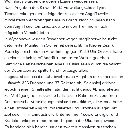
Wohnhaus wurden die oberen Etagen weggerissen.
Nach Angaben des Kiewer Militärverwaltungschefs Tymur
Tkatschenko gerieten infolge der russischen Angriffswelle
mindestens vier Wohngebäude in Brand. Noch Stunden nach
dem Angriff suchten Einsatzkräfte in den Trümmern nach
möglichen Verschütteten.
In Wyschnewe wurden Bewohner wegen möglicherweise nicht
detonierter Munition in Sicherheit gebracht. Im Kiewer Bezirk
Podilsky berichtete ein Anwohner, gegen 01.30 Uhr Ortszeit habe
es einen "mächtigen" Angriff in mehreren Wellen gegeben.
Sämtliche Fensterscheiben eines Hauses seien durch die Wucht
der Detonation zersplittert und herausgefallen.
Insgesamt schoss die Luftabwehr nach Angaben der ukrainischen
Luftwaffe 326 Drohnen und 37 Raketen ab. Selenskyj erklärte
jedoch, seinen Streitkräften stünden nicht genug Abfangraketen
zur Verfügung, um russische ballistische Raketen zu zerstören.
Das russische Verteidigungsministerium erklärte, die Armee habe
einen "schweren Angriff" mit Raketen und Drohnen ausgeführt.
Ziel seien "militärindustrielle Unternehmen" sowie Energie- und
Kraftstoffanlagen in mehreren Regionen der Ukraine gewesen.
Es handelte sich bereits um den zweiten massiven russischen