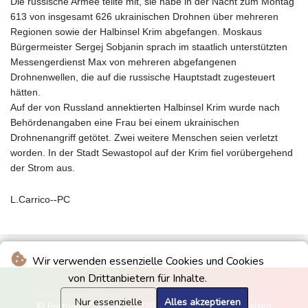
Die russische Armee teilte mit, sie habe in der Nacht zum Montag
613 von insgesamt 626 ukrainischen Drohnen über mehreren
Regionen sowie der Halbinsel Krim abgefangen. Moskaus
Bürgermeister Sergej Sobjanin sprach im staatlich unterstützten
Messengerdienst Max von mehreren abgefangenen
Drohnenwellen, die auf die russische Hauptstadt zugesteuert
hätten.
Auf der von Russland annektierten Halbinsel Krim wurde nach
Behördenangaben eine Frau bei einem ukrainischen
Drohnenangriff getötet. Zwei weitere Menschen seien verletzt
worden. In der Stadt Sewastopol auf der Krim fiel vorübergehend
der Strom aus.
L.Carrico--PC
Wir verwenden essenzielle Cookies und Cookies
von Drittanbietern für Inhalte.
Nur essenzielle
Alles akzeptieren
© Portugal Colonial - 2026 - Alle Rechte vorbehalten