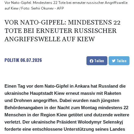
Doppelpack Freigang: Frankfurt schlägt auch Malmö
Vor Nato-Gipfel: Mindestens 22 Tote bei erneuter russischer Angriffswelle
auf Kiew / Foto: Serhii Okunev - AFP
Explosion mutmaßlich ukrainischer Drohne in Bulgarien löst
diplomatische Verstimmung aus
VOR NATO-GIPFEL: MINDESTENS 22
Selenskyj warnt vor Folgen russischer Angriffe - Vucic für
TOTE BEI ERNEUTER RUSSISCHER
Integrität der Ukraine
ANGRIFFSWELLE AUF KIEW
POLITIK
06.07.2026
Teilen
Teilen
Einen Tag vor dem Nato-Gipfel in Ankara hat Russland die
ukrainische Hauptstadt Kiew erneut massiv mit Raketen
und Drohnen angegriffen. Dabei wurden nach jüngsten
Behördenangaben in der Nacht zum Montag mindestens 22
Menschen in der Region Kiew getötet und dutzende weitere
verletzt. Der ukrainische Präsident Wolodymyr Selenskyj
forderte eine entschlossene Unterstützung seines Landes