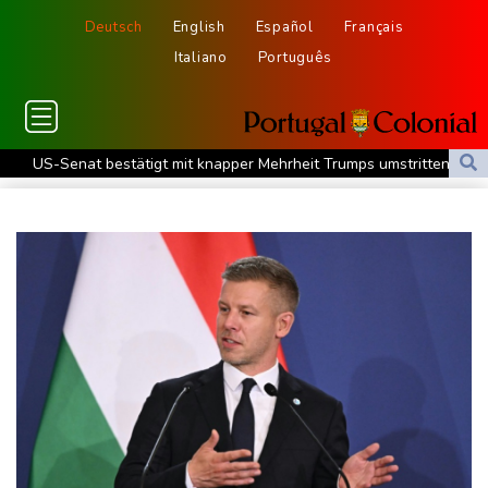
Deutsch
English
Español
Français
Italiano
Português
US-Senat bestätigt mit knapper Mehrheit Trumps umstrittenen
Justizminister Blanche
Schwimm-EM: Schmidbauer verliert Titel, Halbisch gewinnt
Bronze
Frankreich: Crémant-Lese in Burgund beginnt wegen Hitzewellen
so früh wie nie
Europas Automarkt wächst, doch der E-Auto-Boom verschärft
den Druck
Klinsmann über Horror-Verletzung: "Ich hatte Glück"
Brand in Recyclinganlage in Rotterdam
Verkehrsminister Bilger verteidigt Aussetzung von