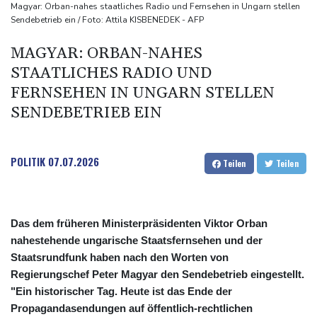
Sonntagsfahrverbot für Lkw
Magyar: Orban-nahes staatliches Radio und Fernsehen in Ungarn stellen
Sendebetrieb ein / Foto: Attila KISBENEDEK - AFP
Maextro S800: Chinas Luxusangriff auf Maybach und S-Klasse
Leverkusen verlängert mit Carro und Rolfes
MAGYAR: ORBAN-NAHES
Opel Grandland Electric AWD: Zugkraft für den Wohnwagen
STAATLICHES RADIO UND
FERNSEHEN IN UNGARN STELLEN
SENDEBETRIEB EIN
POLITIK
07.07.2026
Teilen
Teilen
Das dem früheren Ministerpräsidenten Viktor Orban
nahestehende ungarische Staatsfernsehen und der
Staatsrundfunk haben nach den Worten von
Regierungschef Peter Magyar den Sendebetrieb eingestellt.
"Ein historischer Tag. Heute ist das Ende der
Propagandasendungen auf öffentlich-rechtlichen