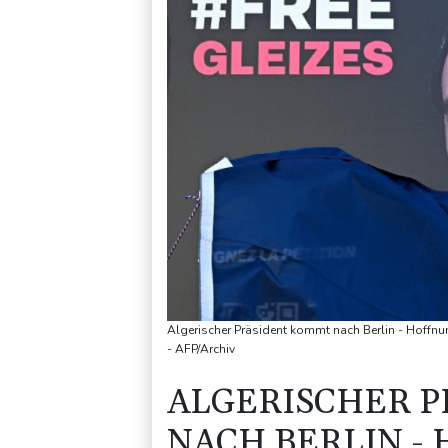
Algerischer Präsident kommt nach Berlin - Hoffnun
- AFP/Archiv
ALGERISCHER 
NACH BERLIN -