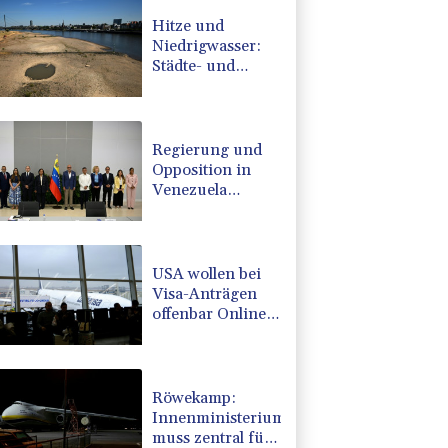
Hitze und
Niedrigwasser:
Städte- und
Gemeindebund
fordert
"nationalen
Kraftakt"
Regierung und
Opposition in
Venezuela
beginnen
offiziellen Dialog
- ohne Machado
USA wollen bei
Visa-Anträgen
offenbar Online-
Aktivitäten noch
stärker
überprüfen
Röwekamp:
Innenministerium
muss zentral für