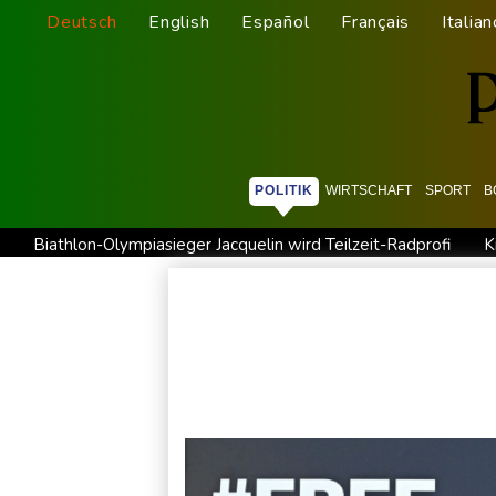
Deutsch
English
Español
Français
Italian
POLITIK
WIRTSCHAFT
SPORT
B
Biathlon-Olympiasieger Jacquelin wird Teilzeit-Radprofi
K
Sprengstoff-Drohne am Leipziger Flughafen: Bundesanwalts
Regierung und Opposition in Venezuela beginnen offiziellen
Röwekamp: Innenministerium muss zentral für Drohnenabwehr
Erdogan reist zu Dreier-Gipfel mit Pakistan nach Saudi-Arabi