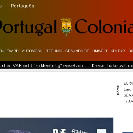
o
Português
OULEVARD
AUTOMOBIL
TECHNIK
GESUNDHEIT
UMWELT
KULTUR
B
ircher: VAR nicht "zu kleinteilig" einsetzen
Kreise: Türkei will 
chaft übernimmt Ermittlungen
Ungenügender Schutz von Kinder
 Dialog - ohne Machado
USA wollen bei Visa-Anträgen offenbar 
EUR/
Börse
Euro
 zuständig sein
Trump unternimmt neuen Vorstoß im Streit u
SDA
en
TecD
DAX
MDA
Gold