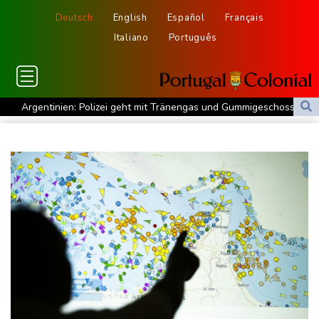
Deutsch
English
Español
Français
Italiano
Português
Argentinien: Polizei geht mit Tränengas und Gummigeschossen
gegen Proteste vor
WNBA: Toronto bleibt trotz starker Sabally in der Krise
Grindel erwartet nahendes Ende der Ära Infantino
Regierung will bei Klimaschutz vorerst nicht nachsteuern - Kritik
der Grünen
Hitze und Niedrigwasser: Städte- und Gemeindebund fordert
"nationalen Kraftakt"
Infantinos Investorenplan: FIFA-Experte fordert Aufarbeitung
Biathlon-Olympiasieger Jacquelin wird Teilzeit-Radprofi
Kircher: VAR nicht "zu kleinteilig" einsetzen