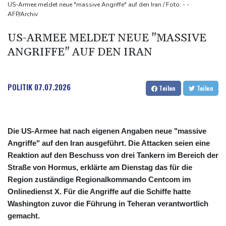
Kreise: Türkei will mit Pakistan und Saudi-Arabien
US-Armee meldet neue "massive Angriffe" auf den Iran / Foto: - -
AFP/Archiv
Verteidigungspakt schließen
Sprengstoff-Drohne am Leipziger Flughafen:
US-ARMEE MELDET NEUE "MASSIVE
Bundesanwaltschaft übernimmt Ermittlungen
ANGRIFFE" AUF DEN IRAN
POLITIK
07.07.2026
Teilen
Teilen
Die US-Armee hat nach eigenen Angaben neue "massive
Angriffe" auf den Iran ausgeführt. Die Attacken seien eine
Reaktion auf den Beschuss von drei Tankern im Bereich der
Straße von Hormus, erklärte am Dienstag das für die
Region zuständige Regionalkommando Centcom im
Onlinedienst X. Für die Angriffe auf die Schiffe hatte
Washington zuvor die Führung in Teheran verantwortlich
gemacht.