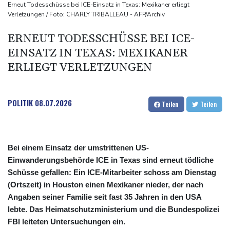
Selenskyj erstmals seit Beginn von Ukraine-Krieg in Serbien -
Erneut Todesschüsse bei ICE-Einsatz in Texas: Mexikaner erliegt
Verletzungen / Foto: CHARLY TRIBALLEAU - AFP/Archiv
Treffen mit Vucic
Auftakt-Misere gestoppt: Berlin gewinnt in Bochum
ERNEUT TODESSCHÜSSE BEI ICE-
Trump macht erneut Druck auf Zentralbank-Vorständin Cook
EINSATZ IN TEXAS: MEXIKANER
"Medizinische Bedenken": Asllani bleibt bei Hoffenheim
ERLIEGT VERLETZUNGEN
POLITIK
08.07.2026
Teilen
Teilen
Bei einem Einsatz der umstrittenen US-
Einwanderungsbehörde ICE in Texas sind erneut tödliche
Schüsse gefallen: Ein ICE-Mitarbeiter schoss am Dienstag
(Ortszeit) in Houston einen Mexikaner nieder, der nach
Angaben seiner Familie seit fast 35 Jahren in den USA
lebte. Das Heimatschutzministerium und die Bundespolizei
FBI leiteten Untersuchungen ein.