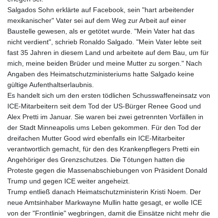
Salgados Sohn erklärte auf Facebook, sein "hart arbeitender
mexikanischer" Vater sei auf dem Weg zur Arbeit auf einer
Baustelle gewesen, als er getötet wurde. "Mein Vater hat das
nicht verdient", schrieb Ronaldo Salgado. "Mein Vater lebte seit
fast 35 Jahren in diesem Land und arbeitete auf dem Bau, um für
mich, meine beiden Brüder und meine Mutter zu sorgen." Nach
Angaben des Heimatschutzministeriums hatte Salgado keine
gültige Aufenthaltserlaubnis.
Es handelt sich um den ersten tödlichen Schusswaffeneinsatz von
ICE-Mitarbeitern seit dem Tod der US-Bürger Renee Good und
Alex Pretti im Januar. Sie waren bei zwei getrennten Vorfällen in
der Stadt Minneapolis ums Leben gekommen. Für den Tod der
dreifachen Mutter Good wird ebenfalls ein ICE-Mitarbeiter
verantwortlich gemacht, für den des Krankenpflegers Pretti ein
Angehöriger des Grenzschutzes. Die Tötungen hatten die
Proteste gegen die Massenabschiebungen von Präsident Donald
Trump und gegen ICE weiter angeheizt.
Trump entließ danach Heimatschutzministerin Kristi Noem. Der
neue Amtsinhaber Markwayne Mullin hatte gesagt, er wolle ICE
von der "Frontlinie" wegbringen, damit die Einsätze nicht mehr die