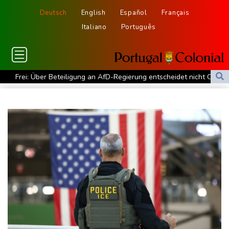
Deutsch
English
Español
Français
Italiano
Português
Frei: Über Beteiligung an AfD-Regierung entscheidet nicht CDU
in Sachsen-Anhalt
US-Senat stimmt für umfassendes Sanktionspaket gegen
Russland
"Rente mit 63": Unionsfraktionschef Frei offen für Härtefall- und
Übergangslösungen
Ceuta-Andrang: EU fordert von Meta und Tiktok Vorgehen gegen
Falschinformationen
Rechter Hardliner De la Espriella als Kolumbiens Präsident
vereidigt
Infantino erhält Unterstützung aus Südamerika