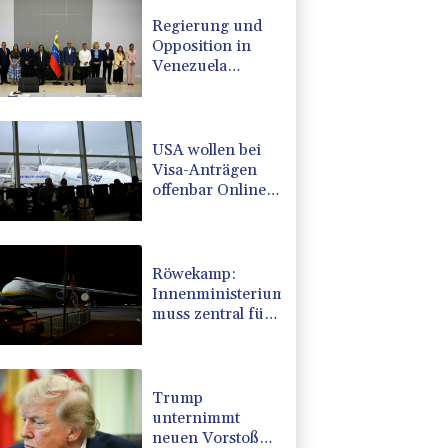
Regierung und
Opposition in
Venezuela
beginnen
offiziellen Dialog
- ohne Machado
USA wollen bei
Visa-Anträgen
offenbar Online-
Aktivitäten noch
stärker
überprüfen
Röwekamp:
Innenministerium
muss zentral für
Drohnenabwehr
zuständig sein
Trump
unternimmt
neuen Vorstoß