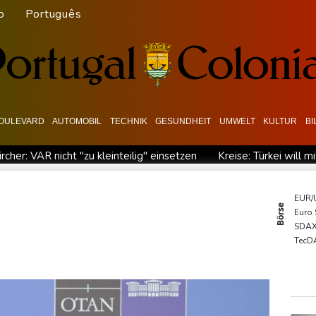
o
Português
OULEVARD
AUTOMOBIL
TECHNIK
GESUNDHEIT
UMWELT
KULTUR
B
ircher: VAR nicht "zu kleinteilig" einsetzen
Kreise: Türkei will 
chaft übernimmt Ermittlungen
Ungenügender Schutz von Kinder
 Dialog - ohne Machado
USA wollen bei Visa-Anträgen offenbar 
EUR/
Börse
Euro
 zuständig sein
Trump unternimmt neuen Vorstoß im Streit u
SDA
en
TecD
DAX
MDA
Gold