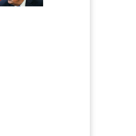
im Streit um US-
Staatsbürgerschaft