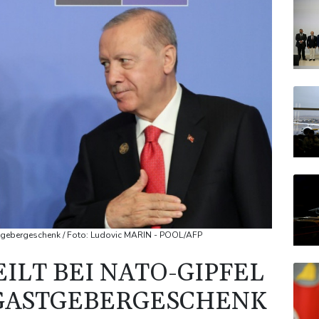
astgebergeschenk / Foto: Ludovic MARIN - POOL/AFP
ILT BEI NATO-GIPFEL
 GASTGEBERGESCHENK