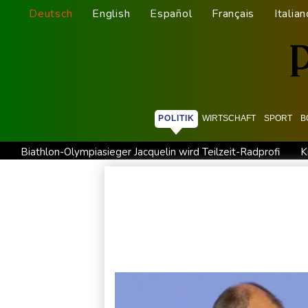
Deutsch
English
Español
Français
Italian
POLITIK
WIRTSCHAFT
SPORT
B
Biathlon-Olympiasieger Jacquelin wird Teilzeit-Radprofi
K
Sprengstoff-Drohne am Leipziger Flughafen: Bundesanwalts
Regierung und Opposition in Venezuela beginnen offiziellen
Röwekamp: Innenministerium muss zentral für Drohnenabwehr
Erdogan reist zu Dreier-Gipfel mit Pakistan nach Saudi-Arabi