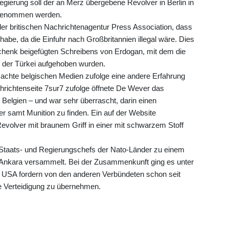
ierung soll der an Merz übergebene Revolver in Berlin in
genommen werden.
r britischen Nachrichtenagentur Press Association, dass
 habe, da die Einfuhr nach Großbritannien illegal wäre. Dies
henk beigefügten Schreibens von Erdogan, mit dem die
 der Türkei aufgehoben wurden.
achte belgischen Medien zufolge eine andere Erfahrung
richtenseite 7sur7 zufolge öffnete De Wever das
elgien – und war sehr überrascht, darin einen
er samt Munition zu finden. Ein auf der Website
 Revolver mit braunem Griff in einer mit schwarzem Stoff
 Staats- und Regierungschefs der Nato-Länder zu einem
dt Ankara versammelt. Bei der Zusammenkunft ging es unter
 USA fordern von den anderen Verbündeten schon seit
e Verteidigung zu übernehmen.