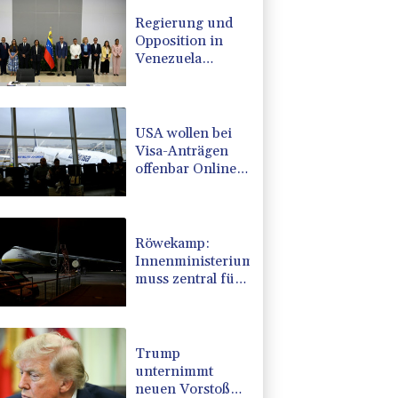
Regierung und
Opposition in
Venezuela
beginnen
offiziellen Dialog
- ohne Machado
USA wollen bei
Visa-Anträgen
offenbar Online-
Aktivitäten noch
stärker
überprüfen
Röwekamp:
Innenministerium
muss zentral für
Drohnenabwehr
zuständig sein
Trump
unternimmt
neuen Vorstoß