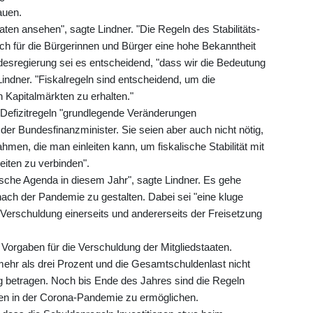
auen.
ten ansehen", sagte Lindner. "Die Regeln des Stabilitäts-
h für die Bürgerinnen und Bürger eine hohe Bekanntheit
ndesregierung sei es entscheidend, "dass wir die Bedeutung
Lindner. "Fiskalregeln sind entscheidend, um die
 Kapitalmärkten zu erhalten."
r Defizitregeln "grundlegende Veränderungen
 der Bundesfinanzminister. Sie seien aber auch nicht nötig,
en, die man einleiten kann, um fiskalische Stabilität mit
eiten zu verbinden".
ische Agenda in diesem Jahr", sagte Lindner. Es gehe
 nach der Pandemie zu gestalten. Dabei sei "eine kluge
en Verschuldung einerseits und andererseits der Freisetzung
Vorgaben für die Verschuldung der Mitgliedstaaten.
ehr als drei Prozent und die Gesamtschuldenlast nicht
ng betragen. Noch bis Ende des Jahres sind die Regeln
fen in der Corona-Pandemie zu ermöglichen.