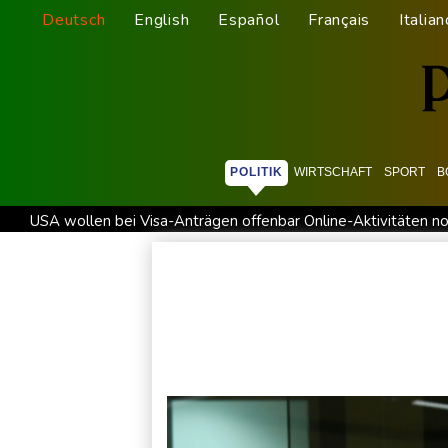
Deutsch
English
Español
Français
Italian
POLITIK
WIRTSCHAFT
SPORT
B
USA wollen bei Visa-Anträgen offenbar Online-Aktivitäten no
Trump unternimmt neuen Vorstoß im Streit um US-Staatsbürg
58 Soldaten im Jemen bei Huthi-Angriffen getötet - Regieru
Jemen: 38 Soldaten bei Huthi-Angriffen getötet - Regierung 
Real Madrid verlängert mit Vinicius Jr. bis 2032
Schwimm-E