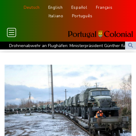
Deutsch
English
Español
Français
Italiano
Português
Drohnenabwehr an Flughäfen: Ministerpräsident Günther für
Einsatz der Bundeswehr
30-Jähriger nach Streit an Bahnhof Zoo erschossen: Täter in
Berlin flüchtig
Sonnenfinsternis: Forscher untersuchen Auswirkungen auf
Navigation und Funksysteme
Wegen Patientenmorden verurteilter Krankenpfleger: Rund 120
weitere Verdachtsfälle
"Vertrauen gebrochen": UEFA und Co. legen gegen Infantino
nach
Rückreisewelle nimmt Fahrt auf: ADAC rechnet erneut mit Staus