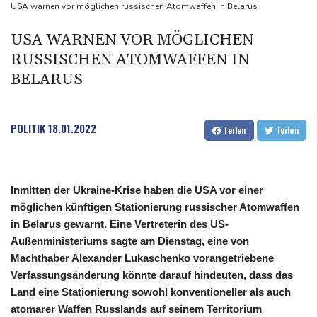
an Wochenende
USA warnen vor möglichen russischen Atomwaffen in Belarus
Bericht: Spreng-Drohne flog direkt auf ukrainische
USA WARNEN VOR MÖGLICHEN
Frachtmaschine zu
RUSSISCHEN ATOMWAFFEN IN
Behörden: Zwölf Tote bei ukrainischem Drohnenangriff in
BELARUS
Zentralrussland
E-Scooter-Bestand steigt auf 1,66 Millionen - 1,36 Millionen in
Privatbesitz
POLITIK
18.01.2022
Teilen
Teilen
Klingbeils Steuerpläne stoßen weiter auf Kritik
Inmitten der Ukraine-Krise haben die USA vor einer
möglichen künftigen Stationierung russischer Atomwaffen
in Belarus gewarnt. Eine Vertreterin des US-
Außenministeriums sagte am Dienstag, eine von
Machthaber Alexander Lukaschenko vorangetriebene
Verfassungsänderung könnte darauf hindeuten, dass das
Land eine Stationierung sowohl konventioneller als auch
atomarer Waffen Russlands auf seinem Territorium