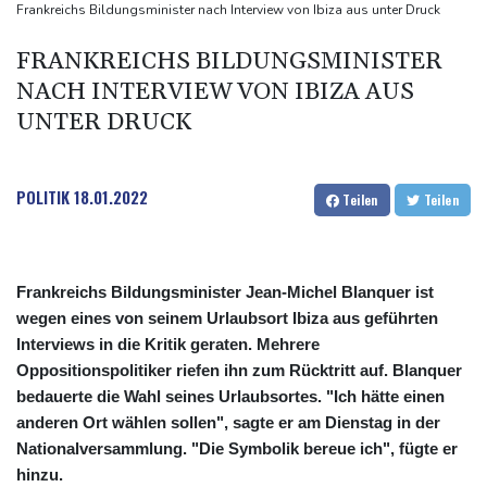
Sonntagsfahrverbot für Lkw
Frankreichs Bildungsminister nach Interview von Ibiza aus unter Druck
Maextro S800: Chinas Luxusangriff auf Maybach und S-Klasse
FRANKREICHS BILDUNGSMINISTER
Leverkusen verlängert mit Carro und Rolfes
NACH INTERVIEW VON IBIZA AUS
Opel Grandland Electric AWD: Zugkraft für den Wohnwagen
UNTER DRUCK
POLITIK
18.01.2022
Teilen
Teilen
Frankreichs Bildungsminister Jean-Michel Blanquer ist
wegen eines von seinem Urlaubsort Ibiza aus geführten
Interviews in die Kritik geraten. Mehrere
Oppositionspolitiker riefen ihn zum Rücktritt auf. Blanquer
bedauerte die Wahl seines Urlaubsortes. "Ich hätte einen
anderen Ort wählen sollen", sagte er am Dienstag in der
Nationalversammlung. "Die Symbolik bereue ich", fügte er
hinzu.