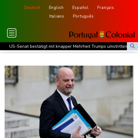
Deutsch
English
Español
Français
Italiano
Português
US-Senat bestätigt mit knapper Mehrheit Trumps umstrittenen
Justizminister Blanche
Schwimm-EM: Schmidbauer verliert Titel, Halbisch gewinnt
Bronze
Frankreich: Crémant-Lese in Burgund beginnt wegen Hitzewellen
so früh wie nie
Europas Automarkt wächst, doch der E-Auto-Boom verschärft
den Druck
Klinsmann über Horror-Verletzung: "Ich hatte Glück"
Brand in Recyclinganlage in Rotterdam
Verkehrsminister Bilger verteidigt Aussetzung von