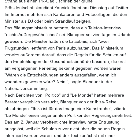
Strand aus einen PR-Gag", schrieb der grüne
Präsidentschaftskandidat Yannick Jadot am Dienstag auf Twitter.
Im Internet mehrten sich Karikaturen und Fotocollagen, die den
Minister als DJ oder beim Strandlauf zeigten.
Das Bildungsministerium betonte, dass ein Telefon-Interview
"nichts Außergewöhnliches" sei. Blanquer sei vier Tage im Urlaub
gewesen. Die Minister hätten die Erlaubnis, sich "zwei
Flugstunden" entfernt von Paris aufzuhalten. Das Ministerium
verwies außerdem darauf, dass die Regeln für die Schulen auf
den Empfehlungen der Gesundheitsbehörde basieren, die erst
am vergangenen Ferientag bekannt gegeben worden waren.
"Wären die Entscheidungen anders ausgefallen, wenn ich
woanders gewesen wäre? Nein!", sagte Blanquer in der
Nationalversammlung.
Nach Berichten von "Politico" und "Le Monde" hatten mehrere
Berater vergeblich versucht, Blanquer von der Ibiza-Reise
abzubringen. "Ibiza ist für das Image eine Katastrophe", zitierte
"Le Monde" einen ungenannten Politiker der Regierungsmehrheit.
Das am 2. Januar veröffentlichte Interview hatte Entrüstung
ausgelöst, weil die Schulen zuvor nicht über die neuen Regeln
informiert worden waren, und der Text zunächst mit einer