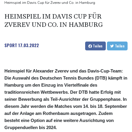
Russische Oppositionspartei Jabloko von Parlamentswahl
Heimspiel im Davis Cup für Zverev und Co. in Hamburg
ausgeschlossen
HEIMSPIEL IM DAVIS CUP FÜR
Schwimm-EM: Märtens holt mit Staffel erste Becken-Medaille
ZVEREV UND CO. IN HAMBURG
SPORT
17.03.2022
Teilen
Teilen
Heimspiel für Alexander Zverev und das Davis-Cup-Team:
Die Auswahl des Deutschen Tennis Bundes (DTB) kämpft in
Hamburg um den Einzug ins Viertelfinale des
traditionsreichen Wettbewerbs. Der DTB hatte Erfolg mit
seiner Bewerbung als Teil-Ausrichter der Gruppenphase. In
diesem Jahr werden die Matches vom 14. bis 18. September
auf der Anlage am Rothenbaum ausgetragen. Zudem
besteht eine Option auf eine weitere Ausrichtung von
Gruppenduellen bis 2024.