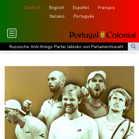
Deutsch
English
Español
Français
Italiano
Português
Russische Anti-Kriegs-Partei Jabloko von Parlamentswahl
ausgeschlossen
Tränen bei Lückenkemper: Aus im Halbfinale
30 Jahre nach Mord an Tupac Shakur: Prozess in Las Vegas
begonnen
Mindestens 111 Tote bei schwerem Erdbeben in Kolumbien
Erste deutsche Medaille: Mabry holt EM-Bronze
Mehr als 70 Prozent Englands von Dürre betroffen
Mindestens 111 Tote bei schwerem Erdbeben in Kolumbien -
Katastrophenfall ausgerufen
Trump fordert Entschädigungen vom Iran