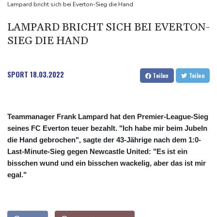
Drohnen über Bundeswehrstandort in Nordrhein-Westfalen
Lampard bricht sich bei Everton-Sieg die Hand
gesichtet
LAMPARD BRICHT SICH BEI EVERTON-
Ungarns Regierungspartei nominiert Ex-Gerichtspräsidenten
SIEG DIE HAND
Baka als Staatschef
Schwimm-EM: Halbisch winkt und springt zu Bronze
Selenskyj: Ukraine hat praktisch keine intakten
SPORT
18.03.2022
Teilen
Teilen
Wärmekraftwerke mehr
Teammanager Frank Lampard hat den Premier-League-Sieg
seines FC Everton teuer bezahlt. "Ich habe mir beim Jubeln
die Hand gebrochen", sagte der 43-Jährige nach dem 1:0-
Last-Minute-Sieg gegen Newcastle United: "Es ist ein
bisschen wund und ein bisschen wackelig, aber das ist mir
egal."