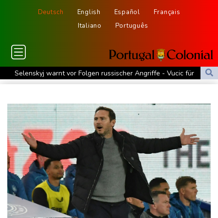
Deutsch
English
Español
Français
Italiano
Português
Selenskyj warnt vor Folgen russischer Angriffe - Vucic für
Integrität der Ukraine
Sieg auf der längsten Etappe: Vollering übernimmt
Gesamtführung
Drohne explodiert an der Grenze zwischen Rumänien und
Bulgarien nahe Gaspipeline
Lionel Messi trauert um seinen Vater
Absturz von Ultraleichtflugzeug: 72-jähriger Pilot stirbt in Baden-
Württemberg
Selenskyj warnt in Belgrad vor Folgen russischer Angriffe für
den Winter