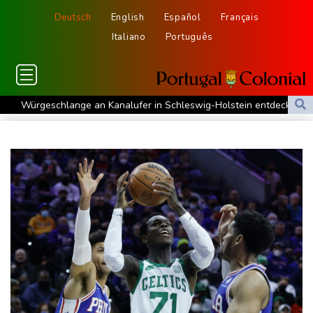
Deutsch
English
Español
Français
Italiano
Português
Würgeschlange an Kanalufer in Schleswig-Holstein entdeckt
Unter Traktor eingeklemmt: Zwölfjähriger stirbt in Nordrhein-
Westfalen
Sri Lanka setzt nach Unruhen in Gefängnis Soldaten ein
Zuwächse in der Autobranche: Industrieproduktion legt im Juni
leicht zu
76-jähriger Landwirt in Nordrhein-Westfalen von Traktor
überrollt und getötet
Nach Tod von 37-Jähriger in Hessen: Tatverdächtiger wieder auf
freiem Fuß
Deutschlands Exporte im Juni leicht gestiegen