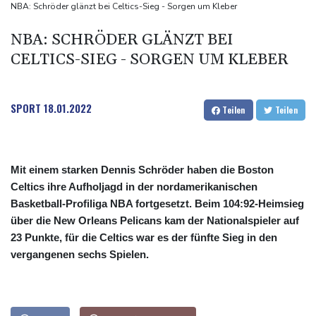
Ungenügender Schutz von Kindern: Meta muss in den USA 567
NBA: Schröder glänzt bei Celtics-Sieg - Sorgen um Kleber
Millionen Dollar zahlen
NBA: SCHRÖDER GLÄNZT BEI
Argentinien: Polizei geht mit Tränengas und Gummigeschossen
CELTICS-SIEG - SORGEN UM KLEBER
gegen Proteste vor
WNBA: Toronto bleibt trotz starker Sabally in der Krise
SPORT
18.01.2022
Teilen
Teilen
Mit einem starken Dennis Schröder haben die Boston
Celtics ihre Aufholjagd in der nordamerikanischen
Basketball-Profiliga NBA fortgesetzt. Beim 104:92-Heimsieg
über die New Orleans Pelicans kam der Nationalspieler auf
23 Punkte, für die Celtics war es der fünfte Sieg in den
vergangenen sechs Spielen.