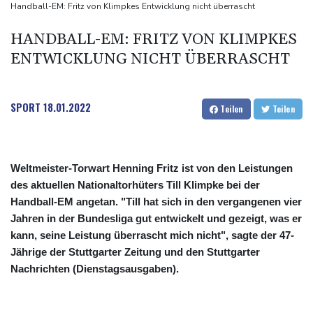
Anhaltende Trockenheit: Rheinpegel bei Düsseldorf auf
Handball-EM: Fritz von Klimpkes Entwicklung nicht überrascht
historischem Tief
HANDBALL-EM: FRITZ VON KLIMPKES
Urteil: Nähe zu Muslimbruderschaft kann Verbeamtung
ENTWICKLUNG NICHT ÜBERRASCHT
entgegenstehen
Nationaler Sicherheitsrat mit Merz hat zu Drohnenvorfall in
Leipzig getagt
SPORT
18.01.2022
Teilen
Teilen
Weltmeister-Torwart Henning Fritz ist von den Leistungen
des aktuellen Nationaltorhüters Till Klimpke bei der
Handball-EM angetan. "Till hat sich in den vergangenen vier
Jahren in der Bundesliga gut entwickelt und gezeigt, was er
kann, seine Leistung überrascht mich nicht", sagte der 47-
Jährige der Stuttgarter Zeitung und den Stuttgarter
Nachrichten (Dienstagsausgaben).