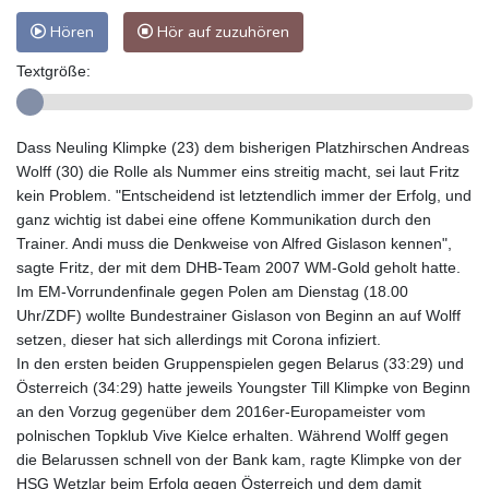
Hören
Hör auf zuzuhören
Textgröße:
Dass Neuling Klimpke (23) dem bisherigen Platzhirschen Andreas
Wolff (30) die Rolle als Nummer eins streitig macht, sei laut Fritz
kein Problem. "Entscheidend ist letztendlich immer der Erfolg, und
ganz wichtig ist dabei eine offene Kommunikation durch den
Trainer. Andi muss die Denkweise von Alfred Gislason kennen",
sagte Fritz, der mit dem DHB-Team 2007 WM-Gold geholt hatte.
Im EM-Vorrundenfinale gegen Polen am Dienstag (18.00
Uhr/ZDF) wollte Bundestrainer Gislason von Beginn an auf Wolff
setzen, dieser hat sich allerdings mit Corona infiziert.
In den ersten beiden Gruppenspielen gegen Belarus (33:29) und
Österreich (34:29) hatte jeweils Youngster Till Klimpke von Beginn
an den Vorzug gegenüber dem 2016er-Europameister vom
polnischen Topklub Vive Kielce erhalten. Während Wolff gegen
die Belarussen schnell von der Bank kam, ragte Klimpke von der
HSG Wetzlar beim Erfolg gegen Österreich und dem damit