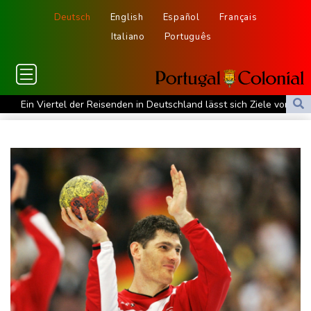
Deutsch
English
Español
Français
Italiano
Português
Ein Viertel der Reisenden in Deutschland lässt sich Ziele von der
KI vorschlagen
Norwegens Fußball-Verband fordert Infantinos Rücktritt
Verurteilte Linksextremistin: Bundesgerichtshof bestätigt
Beugehaft für Lina E.
Verweigerter Dopingtest: NADA will Vierjahressperre für Ansah
Medien: Türkischer Präsident Erdogan zu Dreiergipfel in Saudi-
Arabien eingetroffen
Deutsche Industrieproduktion zeigt sich widerstandsfähig -
Rekordstand bei Exporten
Weniger Falschgeld im ersten Halbjahr im Umlauf