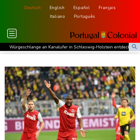
Deutsch
English
Español
Français
Italiano
Português
Würgeschlange an Kanalufer in Schleswig-Holstein entdeckt
Unter Traktor eingeklemmt: Zwölfjähriger stirbt in Nordrhein-
Westfalen
Sri Lanka setzt nach Unruhen in Gefängnis Soldaten ein
Zuwächse in der Autobranche: Industrieproduktion legt im Juni
leicht zu
76-jähriger Landwirt in Nordrhein-Westfalen von Traktor
überrollt und getötet
Nach Tod von 37-Jähriger in Hessen: Tatverdächtiger wieder auf
freiem Fuß
Deutschlands Exporte im Juni leicht gestiegen