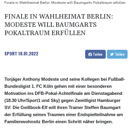
Ungenügender Schutz von Kindern: Meta muss in den USA 567
Finale in Wahlheimat Berlin: Modeste will Baumgarts Pokaltraum erfüllen
Millionen Dollar zahlen
FINALE IN WAHLHEIMAT BERLIN:
Argentinien: Polizei geht mit Tränengas und Gummigeschossen
MODESTE WILL BAUMGARTS
gegen Proteste vor
POKALTRAUM ERFÜLLEN
WNBA: Toronto bleibt trotz starker Sabally in der Krise
SPORT
18.01.2022
Teilen
Teilen
Torjäger Anthony Modeste und seine Kollegen bei Fußball-
Bundesligist 1. FC Köln gehen mit einer besonderen
Motivation ins DFB-Pokal-Achtelfinale am Dienstagabend
(18.30 Uhr/Sport1 und Sky) gegen Zweitligist Hamburger
SV: Die Geißbock-Elf will ihren Trainer Steffen Baumgart
der Erfüllung seines Traumes einer Endspielteilnahme am
Familienwohnsitz Berlin einen Schritt näher bringen.