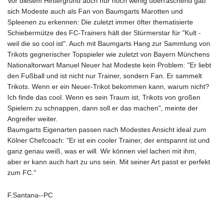
Vor diesem Hintergrund auch nur noch wenig überraschend gab
sich Modeste auch als Fan von Baumgarts Marotten und
Spleenen zu erkennen: Die zuletzt immer öfter thematisierte
Schiebermütze des FC-Trainers hält der Stürmerstar für "Kult -
weil die so cool ist". Auch mit Baumgarts Hang zur Sammlung von
Trikots gegnerischer Topspieler wie zuletzt von Bayern Münchens
Nationaltorwart Manuel Neuer hat Modeste kein Problem: "Er liebt
den Fußball und ist nicht nur Trainer, sondern Fan. Er sammelt
Trikots. Wenn er ein Neuer-Trikot bekommen kann, warum nicht?
Ich finde das cool. Wenn es sein Traum ist, Trikots von großen
Spielern zu schnappen, dann soll er das machen", meinte der
Angreifer weiter.
Baumgarts Eigenarten passen nach Modestes Ansicht ideal zum
Kölner Chefcoach: "Er ist ein cooler Trainer, der entspannt ist und
ganz genau weiß, was er will. Wir können viel lachen mit ihm,
aber er kann auch hart zu uns sein. Mit seiner Art passt er perfekt
zum FC."
F.Santana--PC