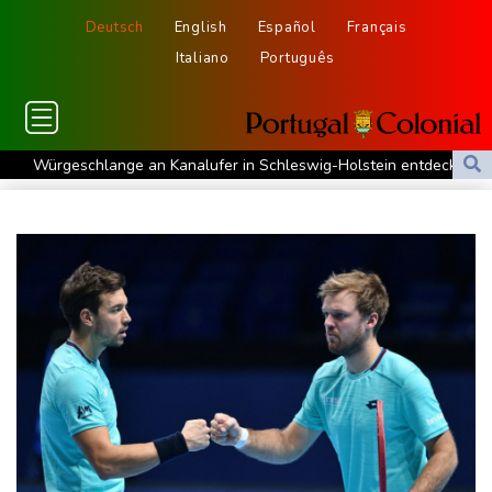
Deutsch
English
Español
Français
Italiano
Português
Würgeschlange an Kanalufer in Schleswig-Holstein entdeckt
Unter Traktor eingeklemmt: Zwölfjähriger stirbt in Nordrhein-
Westfalen
Sri Lanka setzt nach Unruhen in Gefängnis Soldaten ein
Zuwächse in der Autobranche: Industrieproduktion legt im Juni
leicht zu
76-jähriger Landwirt in Nordrhein-Westfalen von Traktor
überrollt und getötet
Nach Tod von 37-Jähriger in Hessen: Tatverdächtiger wieder auf
freiem Fuß
Deutschlands Exporte im Juni leicht gestiegen