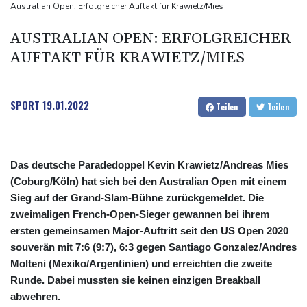
Ungenügender Schutz von Kindern: Meta muss in den USA 567
Australian Open: Erfolgreicher Auftakt für Krawietz/Mies
Millionen Dollar zahlen
AUSTRALIAN OPEN: ERFOLGREICHER
Argentinien: Polizei geht mit Tränengas und Gummigeschossen
AUFTAKT FÜR KRAWIETZ/MIES
gegen Proteste vor
WNBA: Toronto bleibt trotz starker Sabally in der Krise
SPORT
19.01.2022
Teilen
Teilen
Das deutsche Paradedoppel Kevin Krawietz/Andreas Mies
(Coburg/Köln) hat sich bei den Australian Open mit einem
Sieg auf der Grand-Slam-Bühne zurückgemeldet. Die
zweimaligen French-Open-Sieger gewannen bei ihrem
ersten gemeinsamen Major-Auftritt seit den US Open 2020
souverän mit 7:6 (9:7), 6:3 gegen Santiago Gonzalez/Andres
Molteni (Mexiko/Argentinien) und erreichten die zweite
Runde. Dabei mussten sie keinen einzigen Breakball
abwehren.