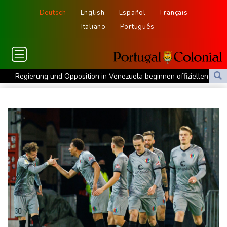
Deutsch
English
Español
Français
Italiano
Português
Regierung und Opposition in Venezuela beginnen offiziellen
Dialog - ohne Machado
USA wollen bei Visa-Anträgen offenbar Online-Aktivitäten noch
stärker überprüfen
Röwekamp: Innenministerium muss zentral für Drohnenabwehr
zuständig sein
Trump unternimmt neuen Vorstoß im Streit um US-
Staatsbürgerschaft
Erdogan reist zu Dreier-Gipfel mit Pakistan nach Saudi-Arabien
58 Soldaten im Jemen bei Huthi-Angriffen getötet - Regierung
kündigt Vergeltung an