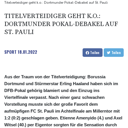
UEFA hält an FIFA-Boykott fest - CAF hält zu Infantino
Titelverteidiger geht k.o.: Dortmunder Pokal-Debakel auf St. Pauli
Jemen: 38 Soldaten bei Huthi-Angriffen getötet - Regierung
TITELVERTEIDIGER GEHT K.O.:
kündigt Vergeltung an
DORTMUNDER POKAL-DEBAKEL AUF
Mindestens zwei Tote bei Bombenexplosion in Kleinbus nahe
ST. PAULI
Damaskus
Real Madrid verlängert mit Vinicius Jr. bis 2032
SPORT
18.01.2022
Teilen
Teilen
Aus der Traum von der Titelverteidigung: Borussia
Dortmund und Stürmerstar Erling Haaland haben sich im
DFB-Pokal gehörig blamiert und den Einzug ins
Viertelfinale verpasst. Nach einer ganz schwachen
Vorstellung musste sich der große Favorit dem
aufmüpfigen FC St. Pauli im Achtelfinale am Millerntor mit
1:2 (0:2) geschlagen geben. Etienne Amenyido (4.) und Axel
Witsel (40.) per Eigentor sorgten für die Sensation durch