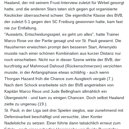
Haaland, der mit seinem Frust-Interview zuletzt für Wirbel gesorgt
hatte, und die anderen Stars taten sich gegen gut organisierte
Kiezkicker überraschend schwer. Die eigentliche Klasse des BVB,
der zuletzt 5:1 gegen den SC Freiburg gewonnen hatte, kam fast
nie zur Entfaltung.
"Auswärts, Entscheidungsspiel, es geht um alles", hatte Trainer
Marco Rose vor der Partie gesagt und vor St. Pauli gewarnt. Die
Hausherren erwischten prompt den besseren Start, Amenyido
musste nach einer schönen Kombination aus kurzer Distanz nur
noch einschieben. Nicht nur in dieser Szene wirkte der BVB, der
kurzfristig auf Mahmoud Dahoud (Rückenschmerzen) verzichten
musste, in der Anfangsphase etwas schläfrig - auch wenn
Thorgan Hazard früh die Chance zum Ausgleich vergab (7.).
Nach dem Schock erarbeitete sich der BVB angetrieben von
Kapitän Marco Reus und Jude Bellingham allmählich ein
Übergewicht - und kam zu einigen Chancen. Doch selbst Haaland
zielte zu ungenau (19.).
St. Pauli, in der Liga seit drei Spielen sieglos, war zunehmend mit
Defensivarbeit beschäftigt und versuchte, über Konter
Nadelstiche zu setzen. Einer führte dann tatsächlich erneut zum