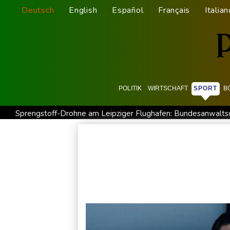
Deutsch
English
Español
Français
Italian
POLITIK
WIRTSCHAFT
SPORT
B
Sprengstoff-Drohne am Leipziger Flughafen: Bundesanwalts
Regierung und Opposition in Venezuela beginnen offiziellen
Röwekamp: Innenministerium muss zentral für Drohnenabwehr
Erdogan reist zu Dreier-Gipfel mit Pakistan nach Saudi-Arabi
UEFA hält an FIFA-Boykott fest - CAF hält zu Infantino
Je