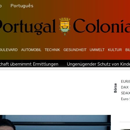
o
Português
OULEVARD
AUTOMOBIL
TECHNIK
GESUNDHEIT
UMWELT
KULTUR
BI
chaft übernimmt Ermittlungen
Ungenügender Schutz von Kinder
 Dialog - ohne Machado
USA wollen bei Visa-Anträgen offenbar 
 zuständig sein
Trump unternimmt neuen Vorstoß im Streit u
EUR/
Börse
DAX
en
58 Soldaten im Jemen bei Huthi-Angriffen getötet - Regier
SDA
men: 38 Soldaten bei Huthi-Angriffen getötet - Regierung kündig
Euro
TecD
MDA
Gold