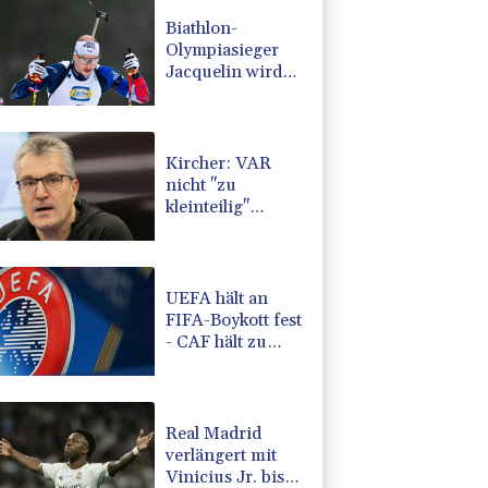
Biathlon-
Olympiasieger
Jacquelin wird
Teilzeit-Radprofi
Kircher: VAR
nicht "zu
kleinteilig"
einsetzen
UEFA hält an
FIFA-Boykott fest
- CAF hält zu
Infantino
Real Madrid
verlängert mit
Vinicius Jr. bis