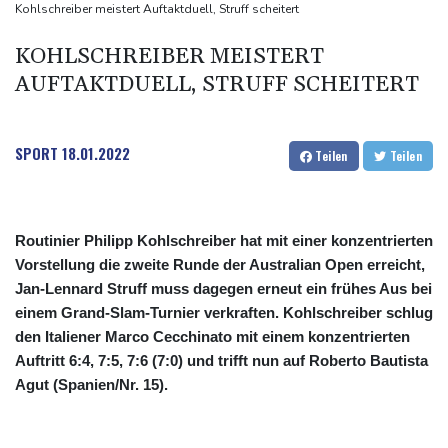
Düsseldorf ertappt
Kohlschreiber meistert Auftaktduell, Struff scheitert
"Infanti-No Go": Pressestimmen zum Verbleib des FIFA-Chefs
KOHLSCHREIBER MEISTERT
Manipulierte Trainerwahl? Razzia bei Südkoreas Fußball-Verband
AUFTAKTDUELL, STRUFF SCHEITERT
DIHK fordert "resiliente" Infrastruktur: Wasserstraßen besser an
Niedrigwasser anpassen
SPORT
18.01.2022
Teilen
Teilen
Routinier Philipp Kohlschreiber hat mit einer konzentrierten
Vorstellung die zweite Runde der Australian Open erreicht,
Jan-Lennard Struff muss dagegen erneut ein frühes Aus bei
einem Grand-Slam-Turnier verkraften. Kohlschreiber schlug
den Italiener Marco Cecchinato mit einem konzentrierten
Auftritt 6:4, 7:5, 7:6 (7:0) und trifft nun auf Roberto Bautista
Agut (Spanien/Nr. 15).