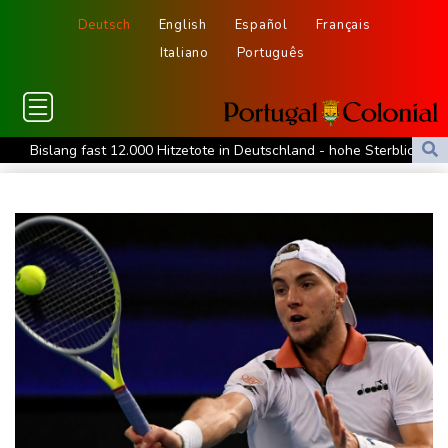
Deutsch
English
Español
Français
Italiano
Português
Bislang fast 12.000 Hitzetote in Deutschland - hohe Sterblichkeit
vor allem im Juni
Arbeiter stribt in Niedersachsen durch umkippenden Bagger
Studie: Klimawandel verdoppelt Wahrscheinlichkeit für
Waldbrände in Kanada
Niedersachsen: Splittergranate aus Zweitem Weltkrieg in
Einfamilienhaus entdeckt
Commerzbank meldet Rekordergebnis - Gespräche mit Unicredit
stehen an
Coup für Köln: Hendrich kehrt in die Bundesliga zurück
Kokain in Lutschern: 68-Jähriger bei Schmuggelversuch in