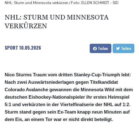
Kolumbien: Neuer Präsident kündigt "unermüdlichen" Kampf
NHL: Sturm und Minnesota verkürzen / Foto: ELLEN SCHMIDT - SID
gegen Drogengewalt an
NHL: STURM UND MINNESOTA
BUND kritisiert Lockerung von Sonn- und Feiertagsfahrverbot für
VERKÜRZEN
Lastwagen
SPORT
10.05.2026
Teilen
Teilen
Nico Sturms Traum vom dritten Stanley-Cup-Triumph lebt:
Nach zwei Auswärtsniederlagen gegen Titelkandidat
Colorado Avalanche gewannen die Minnesota Wild mit dem
deutschen Eishockey-Nationalspieler ihr erstes Heimspiel
5:1 und verkürzten in der Viertelfinalserie der NHL auf 1:2.
Sturm stand gegen sein Ex-Team knapp neun Minuten auf
dem Eis, an einem Tor war er nicht direkt beteiligt.