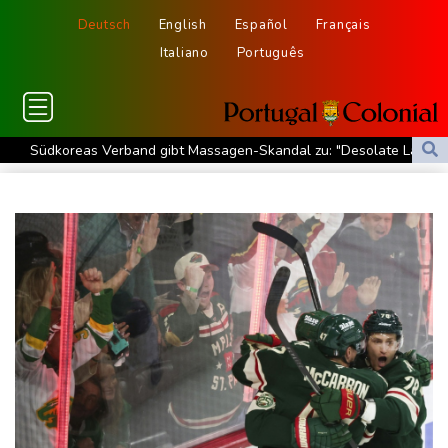
Deutsch
English
Español
Français
Italiano
Português
Südkoreas Verband gibt Massagen-Skandal zu: "Desolate Lage"
Größer als alle bisherigen US-Anlagen: Amazon finanziert für
Rechenzentren riesiges Gaskraftwerk
Nächste Pleite im Leagues Cup für Müller und Vancouver
Nowotny sieht Klopp als mögliche Stütze im Jugendbereich
Bayer-Boss Carro: "Wir wollen Titel gewinnen"
Bericht: EU importiert wieder mehr Flüssiggas aus Russland
Militärverwaltung: Mindestens drei Tote durch russische Angriffe
in Region Kiew
BUND kritisiert Lockerung von Sonntagsfahrverbot für Lkw - BDI
begrüßt es