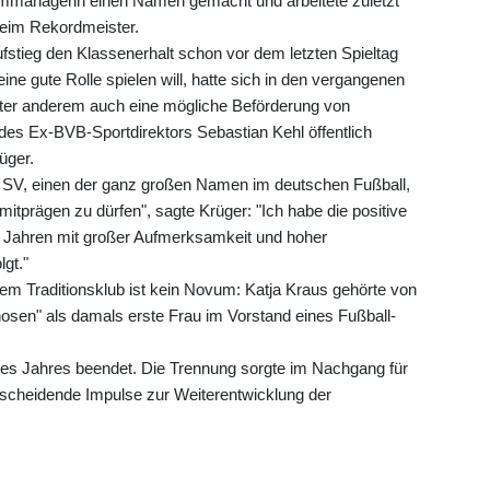
Teammanagerin einen Namen gemacht und arbeitete zuletzt
 beim Rekordmeister.
stieg den Klassenerhalt schon vor dem letzten Spieltag
 eine gute Rolle spielen will, hatte sich in den vergangenen
nter anderem auch eine mögliche Beförderung von
es Ex-BVB-Sportdirektors Sebastian Kehl öffentlich
üger.
r SV, einen der ganz großen Namen im deutschen Fußball,
mitprägen zu dürfen", sagte Krüger: "Ich habe die positive
 Jahren mit großer Aufmerksamkeit und hoher
lgt."
em Traditionsklub ist kein Novum: Katja Kraus gehörte von
osen" als damals erste Frau im Vorstand eines Fußball-
es Jahres beendet. Die Trennung sorgte im Nachgang für
tscheidende Impulse zur Weiterentwicklung der