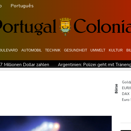
o
Português
OULEVARD
AUTOMOBIL
TECHNIK
GESUNDHEIT
UMWELT
KULTUR
BI
 Millionen Dollar zahlen
Argentinien: Polizei geht mit Trän
rindel erwartet nahendes Ende der Ära Infantino
Regierung wil
"nationalen Kraftakt"
Infantinos Investorenplan: FIFA-Experte
Gold
Börse
EUR/
ircher: VAR nicht "zu kleinteilig" einsetzen
Kreise: Türkei will 
DAX
Euro
TecD
MDA
SDA