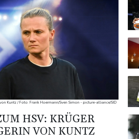
on Kuntz / Foto: Frank Hoermann/Sven Simon - picture-alliance/SID
ZUM HSV: KRÜGER
GERIN VON KUNTZ