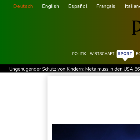
Deutsch
English
Español
Français
Italian
POLITIK
WIRTSCHAFT
SPORT
B
Ungenügender Schutz von Kindern: Meta muss in den USA 567
WNBA: Toronto bleibt trotz starker Sabally in der Krise
G
Hitze und Niedrigwasser: Städte- und Gemeindebund fordert 
Biathlon-Olympiasieger Jacquelin wird Teilzeit-Radprofi
K