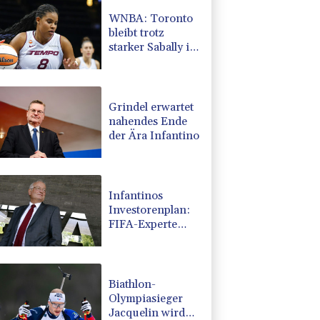
WNBA: Toronto
bleibt trotz
starker Sabally in
der Krise
Grindel erwartet
nahendes Ende
der Ära Infantino
Infantinos
Investorenplan:
FIFA-Experte
fordert
Aufarbeitung
Biathlon-
Olympiasieger
Jacquelin wird