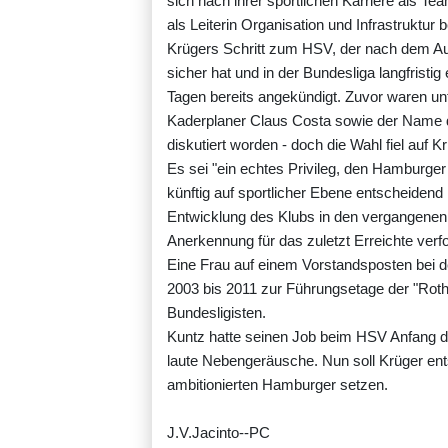
sich nach ihrer sportlichen Karriere als 
als Leiterin Organisation und Infrastruktur
Krügers Schritt zum HSV, der nach dem Auf
sicher hat und in der Bundesliga langfristig
Tagen bereits angekündigt. Zuvor waren u
Kaderplaner Claus Costa sowie der Name d
diskutiert worden - doch die Wahl fiel auf Kr
Es sei "ein echtes Privileg, den Hamburge
künftig auf sportlicher Ebene entscheidend 
Entwicklung des Klubs in den vergangenen
Anerkennung für das zuletzt Erreichte verfo
Eine Frau auf einem Vorstandsposten bei d
2003 bis 2011 zur Führungsetage der "Roth
Bundesligisten.
Kuntz hatte seinen Job beim HSV Anfang d
laute Nebengeräusche. Nun soll Krüger en
ambitionierten Hamburger setzen.
J.V.Jacinto--PC