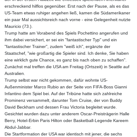
erschreckend hilflos gegenüber. Erst nach der Pause, als es das
US-Team etwas ruhiger angehen ließ, kamen die Südamerikaner
ein paar Mal aussichtsreich nach vorne - eine Gelegenheit nutzte
Mauricio (73.).
Trump hatte am Vorabend des Spiels Pochettino angerufen und
ihm dabei versichert, er sei ein "fantastischer Typ" und ein
"fantastischer Trainer", zudem "weiß ich", ergänzte der
Staatschef, "wie großartig die Spieler sind. Ich denke, Sie haben
eine wirklich gute Chance, es ganz bis nach oben zu schaffen".
Zunächst mal treffen die USA am Freitag (Ortszeit) in Seattle auf
Australien.
Trump selbst war nicht gekommen, dafür wohnte US-
Außenminister Marco Rubio an der Seite von FIFA-Boss Gianni
Infantino dem Spiel bei. Auf der Tribüne hatte sich zahlreiche
Prominenz versammelt, darunter Tom Cruise, der von Buddy
David Beckham und dessen Frau Victoria begleitet wurde.
Gesichtet wurden dazu unter anderem Oscar-Preisträgerin Halle
Berry, Hotel-Erbin Paris Hilton oder Basketball-Legende Kareem
Abdul-Jabbar.
Die Startformation der USA war identisch mit jener, die sechs