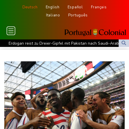
Deutsch
English
Español
Français
Italiano
Português
Erdogan reist zu Dreier-Gipfel mit Pakistan nach Saudi-Arabien
58 Soldaten im Jemen bei Huthi-Angriffen getötet - Regierung
kündigt Vergeltung an
UEFA hält an FIFA-Boykott fest - CAF hält zu Infantino
Jemen: 38 Soldaten bei Huthi-Angriffen getötet - Regierung
kündigt Vergeltung an
Mindestens zwei Tote bei Bombenexplosion in Kleinbus nahe
Damaskus
Real Madrid verlängert mit Vinicius Jr. bis 2032
Schwimm-EM: Eikermann und Rösler gewinnen Silber und Bronze
Syrische Staatsmedien: Bombe in Kleinbus nahe Damaskus