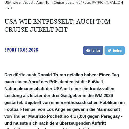
explodiert
USA wie entfesselt: Auch Tom Cruise jubelt mit / Foto: PATRICK T. FALLON
- SID
Bundesanwaltschaft übernimmt Ermittlungen zu Sprengstoff-
Drohne in Leipzig
USA WIE ENTFESSELT: AUCH TOM
42,2 Grad: Allzeit-Hitzerekord in der Slowakei nach nur einem
CRUISE JUBELT MIT
Tag gebrochen
SPORT
13.06.2026
Teilen
Teilen
Das dürfte auch Donald Trump gefallen haben: Einen Tag
nach einem Anruf des Präsidenten ist die Fußball-
Nationalmannschaft der USA mit einer eindrucksvollen
Leistung als letzter der drei Gastgeber in die WM 2026
gestartet. Bejubelt von einem enthusiastischen Publikum im
Football-Tempel von Los Angeles gewann die Mannschaft
von Trainer Mauricio Pochettino 4:1 (3:0) gegen Paraguay -
und musste sich nach dem überzeugenden Auftritt