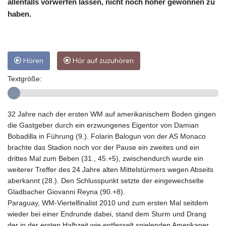
allenfalls vorwerfen lassen, nicht noch höher gewonnen zu
haben.
Hören
Hör auf zuzuhören
Textgröße:
32 Jahre nach der ersten WM auf amerikanischem Boden gingen
die Gastgeber durch ein erzwungenes Eigentor von Damian
Bobadilla in Führung (9.). Folarin Balogun von der AS Monaco
brachte das Stadion noch vor der Pause ein zweites und ein
drittes Mal zum Beben (31., 45.+5), zwischendurch wurde ein
weiterer Treffer des 24 Jahre alten Mittelstürmers wegen Abseits
aberkannt (28.). Den Schlusspunkt setzte der eingewechselte
Gladbacher Giovanni Reyna (90.+8).
Paraguay, WM-Viertelfinalist 2010 und zum ersten Mal seitdem
wieder bei einer Endrunde dabei, stand dem Sturm und Drang
der in der ersten Halbzeit wie entfesselt spielenden Amerikaner