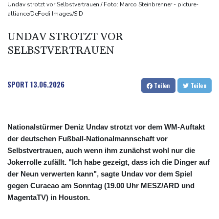
Papst Leo XIV. will bei Frankreich-Besuch Missbrauchsopfer
Undav strotzt vor Selbstvertrauen / Foto: Marco Steinbrenner - picture-
alliance/DeFodi Images/SID
treffen
Nationaler Sicherheitsrat mit Merz tagt zu Drohnenvorfall in
UNDAV STROTZT VOR
Leipzig
SELBSTVERTRAUEN
Kabel der Deutschen Bahn beschädigt: Kölner Staatsschutz
ermittelt wegen Sabotage
SPORT
13.06.2026
Teilen
Teilen
Nationalstürmer Deniz Undav strotzt vor dem WM-Auftakt
der deutschen Fußball-Nationalmannschaft vor
Selbstvertrauen, auch wenn ihm zunächst wohl nur die
Jokerrolle zufällt. "Ich habe gezeigt, dass ich die Dinger auf
der Neun verwerten kann", sagte Undav vor dem Spiel
gegen Curacao am Sonntag (19.00 Uhr MESZ/ARD und
MagentaTV) in Houston.