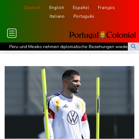
Deutsch
English
Español
Français
Italiano
Português
Peru und Mexiko nehmen diplomatische Beziehungen wieder auf
"Steile Lernkurve": Kretschmann lobt Amtsführung von Merz
US-Unternehmen bauen im Juli Arbeitsplätze ab
Saudi-Arabien, Türkei und Pakistan schließen inmitten von Iran-
Krieg Verteidigungsabkommen
Polizei entdeckt Cannabisplantage mit mehr als 900 Pflanzen in
Kerpen - Festnahme
Xiaomi Skynomad: N70 und N90 erhöhen den Druck auf Europas
SUV-Markt
Sicherheitskreise vermuten russische Kampagne hinter
Falschvideo zu Merz-Rücktritt