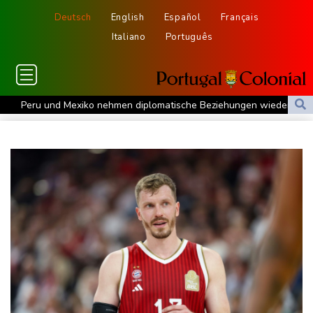
Deutsch
English
Español
Français
Italiano
Português
Peru und Mexiko nehmen diplomatische Beziehungen wieder auf
"Steile Lernkurve": Kretschmann lobt Amtsführung von Merz
US-Unternehmen bauen im Juli Arbeitsplätze ab
Saudi-Arabien, Türkei und Pakistan schließen inmitten von Iran-
Krieg Verteidigungsabkommen
Polizei entdeckt Cannabisplantage mit mehr als 900 Pflanzen in
Kerpen - Festnahme
Xiaomi Skynomad: N70 und N90 erhöhen den Druck auf Europas
SUV-Markt
Sicherheitskreise vermuten russische Kampagne hinter
Falschvideo zu Merz-Rücktritt