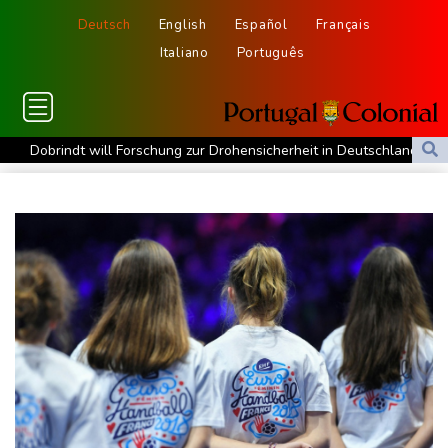
Deutsch
English
Español
Français
Italiano
Português
Dobrindt will Forschung zur Drohensicherheit in Deutschland
ausbauen
Iran bekräftigt harte Haltung in Streit um Straße von Hormus
Amtsantritt von Kolumbiens Staatschef De la Espriella von
Gewalt überschattet
Basketball-WM: Geiselsöder macht gesamte Vorbereitung mit
Taifun "Dolphin": Flugausfälle, Evakuierung und höchste
Warnstufe in China
Lionel Messi trauert um Vater und langjährigen Manager Jorge
DAK-Analyse: ADHS-Neudiagnosen bei Kindern deutlich
gestiegen