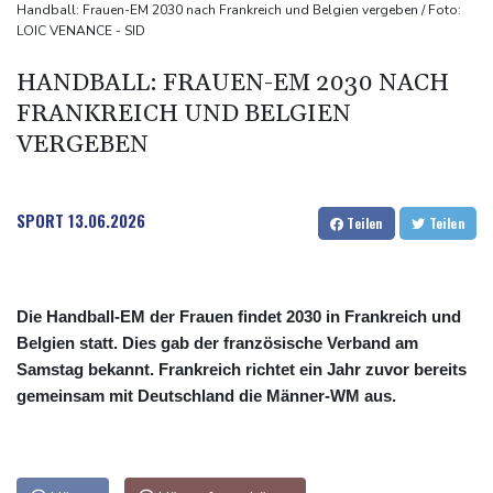
Sohn: Krebs von Ex-Präsident Biden hat sich ausgebreitet und
Handball: Frauen-EM 2030 nach Frankreich und Belgien vergeben / Foto:
LOIC VENANCE - SID
Metastasen gebildet
Iran stellt harte Bedingungen für Öffnung der Straße von
HANDBALL: FRAUEN-EM 2030 NACH
Hormus
FRANKREICH UND BELGIEN
Trauerflor und Schweigeminute: Inter Miami trauert mit Messi
VERGEBEN
SPORT
13.06.2026
Teilen
Teilen
Die Handball-EM der Frauen findet 2030 in Frankreich und
Belgien statt. Dies gab der französische Verband am
Samstag bekannt. Frankreich richtet ein Jahr zuvor bereits
gemeinsam mit Deutschland die Männer-WM aus.