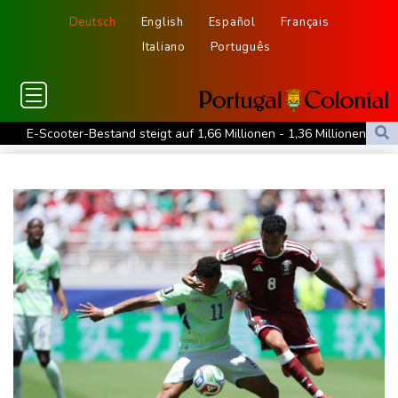
Deutsch
English
Español
Français
Italiano
Português
E-Scooter-Bestand steigt auf 1,66 Millionen - 1,36 Millionen in
Privatbesitz
Klingbeils Steuerpläne stoßen weiter auf Kritik
Grünen-Politiker Janosch Dahmen fordert nationalen
Hitzeschutzplan
Erneut Waldbrand nahe Athen ausgebrochen - Dutzende
Feuerwehrleute im Einsatz
Niedrigwasser: Handelsverband fordert dauerhafte Zulassung
von Lang-Lkw
Frontalzusammenstoß in Mecklenburg-Vorpommern: Zwei Tote
und drei Schwerverletzte