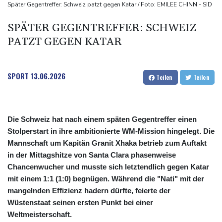
2025 verunglückte alle 18 Minuten ein Kind im Straßenverkehr -
Später Gegentreffer: Schweiz patzt gegen Katar / Foto: EMILEE CHINN - SID
mehr Todesfälle
SPÄTER GEGENTREFFER: SCHWEIZ
Auto gerät in Gegenverkehr: Drei Frauen sterben bei
PATZT GEGEN KATAR
Verkehrsunfall in Bayern
80-Jährige stirbt bei heftigem Waldbrand in Kanada
Westeuropa erlebt heißesten Juni und Juli seit Beginn der
SPORT
13.06.2026
Teilen
Teilen
Aufzeichnungen
Die Schweiz hat nach einem späten Gegentreffer einen
Stolperstart in ihre ambitionierte WM-Mission hingelegt. Die
Mannschaft um Kapitän Granit Xhaka betrieb zum Auftakt
in der Mittagshitze von Santa Clara phasenweise
Chancenwucher und musste sich letztendlich gegen Katar
mit einem 1:1 (1:0) begnügen. Während die "Nati" mit der
mangelnden Effizienz hadern dürfte, feierte der
Wüstenstaat seinen ersten Punkt bei einer
Weltmeisterschaft.