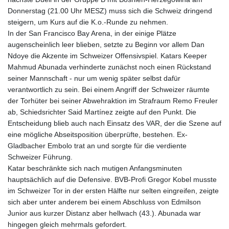
Donnerstag (21.00 Uhr MESZ) muss sich die Schweiz dringend
steigern, um Kurs auf die K.o.-Runde zu nehmen.
In der San Francisco Bay Arena, in der einige Plätze
augenscheinlich leer blieben, setzte zu Beginn vor allem Dan
Ndoye die Akzente im Schweizer Offensivspiel. Katars Keeper
Mahmud Abunada verhinderte zunächst noch einen Rückstand
seiner Mannschaft - nur um wenig später selbst dafür
verantwortlich zu sein. Bei einem Angriff der Schweizer räumte
der Torhüter bei seiner Abwehraktion im Strafraum Remo Freuler
ab, Schiedsrichter Said Martínez zeigte auf den Punkt. Die
Entscheidung blieb auch nach Einsatz des VAR, der die Szene auf
eine mögliche Abseitsposition überprüfte, bestehen. Ex-
Gladbacher Embolo trat an und sorgte für die verdiente
Schweizer Führung.
Katar beschränkte sich nach mutigen Anfangsminuten
hauptsächlich auf die Defensive. BVB-Profi Gregor Kobel musste
im Schweizer Tor in der ersten Hälfte nur selten eingreifen, zeigte
sich aber unter anderem bei einem Abschluss von Edmilson
Junior aus kurzer Distanz aber hellwach (43.). Abunada war
hingegen gleich mehrmals gefordert.