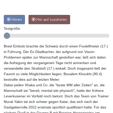
Hören
Hör auf zuzuhören
Textgröße:
Breel Embolo brachte die Schweiz durch einen Foulelfmeter (17.)
in Führung. Der Ex-Gladbacher, der aufgrund von Visum-
Problemen später zur Mannschaft gestoßen war, ließ sich dabei
die Aufregung der vergangenen Tage nicht anmerken und
verwandelte den Strafstoß (17.) eiskalt. Doch insgesamt ließ der
Favorit zu viele Möglichkeiten liegen, Boualem Khoukhi (90.4)
bestrafte dies auf die letzten Meter.
Dabei peilen Xhaka und Co. die "beste WM aller Zeiten" an, die
Mannschaft sei "bereit, mental wie physisch", hatte der frühere
Leverkusener im Vorfeld noch betont. Doch das Team von Trainer
Murat Yakin tat sich schwer gegen Katar, das sich nach der
Gastgeberrolle 2022 erstmals sportlich qualifiziert hatte. Für das
nächste Duell in der Gruppe B mit Bosnien-Herzegowina am