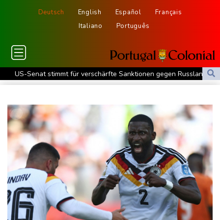
Deutsch
English
Español
Français
Italiano
Português
US-Senat stimmt für verschärfte Sanktionen gegen Russland
US-Gericht setzt Bau von Trumps Ballsaal aus - Präsident
kündigt Berufung an
Direkt-ICE Berlin-Paris bleibt wegen Technikproblemen vorerst
unterbrochen
Selenskyj erstmals seit Beginn von Ukraine-Krieg nach Serbien
gereist
Russland weist Verantwortung für Drohnenvorfall an Leipziger
Flughafen zurück
US-Berufungsgericht bestätigt Aussetzung von Trumps
umstrittenen Ballsaal-Plänen