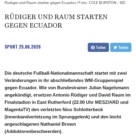
Nach Andrang auf Ceuta: Spanien und Italien streiten über
Rüdiger und Raum starten gegen Ecuador / Foto: COLE BURSTON - SID
Grenzkontrollen
RÜDIGER UND RAUM STARTEN
Niewiadoma fährt am Mont Ventoux ins Gelbe Trikot
GEGEN ECUADOR
Trumps umstrittener Justizminister Blanche kurz vor der
Bestätigung im Senat
Peru und Mexiko nehmen diplomatische Beziehungen wieder auf
SPORT
25.06.2026
Teilen
Teilen
Die deutsche Fußball-Nationalmannschaft startet mit zwei
Veränderungen in ihr abschließendes WM-Gruppenspiel
gegen Ecuador. Wie von Bundestrainer Julian Nagelsmann
angekündigt, ersetzen Antonio Rüdiger und David Raum im
Finalstadion in East Rutherford (22.00 Uhr MESZ/ARD und
MagentaTV) den verletzten Nico Schlotterbeck
(Innenbandverletzung im Sprunggelenk) und den leicht
angeschlagenen Nathaniel Brown
(Adduktorenbeschwerden).