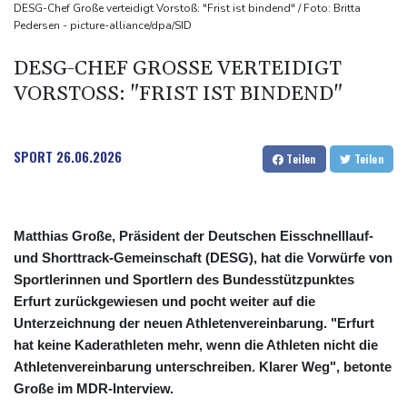
Ungenügender Schutz von Kindern: Meta muss in den USA 567
DESG-Chef Große verteidigt Vorstoß: "Frist ist bindend" / Foto: Britta
Pedersen - picture-alliance/dpa/SID
Millionen Dollar zahlen
Argentinien: Polizei geht mit Tränengas und Gummigeschossen
DESG-CHEF GROSSE VERTEIDIGT V
gegen Proteste vor
ORSTOSS: "FRIST IST BINDEND"
WNBA: Toronto bleibt trotz starker Sabally in der Krise
SPORT
26.06.2026
Teilen
Teilen
Matthias Große, Präsident der Deutschen Eisschnelllauf-
und Shorttrack-Gemeinschaft (DESG), hat die Vorwürfe von
Sportlerinnen und Sportlern des Bundesstützpunktes
Erfurt zurückgewiesen und pocht weiter auf die
Unterzeichnung der neuen Athletenvereinbarung. "Erfurt
hat keine Kaderathleten mehr, wenn die Athleten nicht die
Athletenvereinbarung unterschreiben. Klarer Weg", betonte
Große im MDR-Interview.