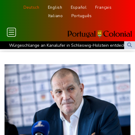
Deutsch
English
Español
Français
Italiano
Português
Würgeschlange an Kanalufer in Schleswig-Holstein entdeckt
Unter Traktor eingeklemmt: Zwölfjähriger stirbt in Nordrhein-
Westfalen
Sri Lanka setzt nach Unruhen in Gefängnis Soldaten ein
Zuwächse in der Autobranche: Industrieproduktion legt im Juni
leicht zu
76-jähriger Landwirt in Nordrhein-Westfalen von Traktor
überrollt und getötet
Nach Tod von 37-Jähriger in Hessen: Tatverdächtiger wieder auf
freiem Fuß
Deutschlands Exporte im Juni leicht gestiegen