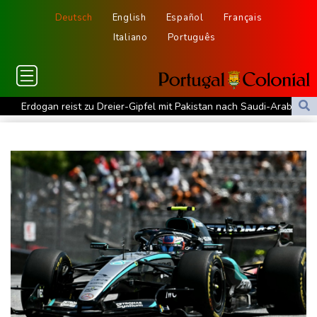
Deutsch
English
Español
Français
Italiano
Português
Erdogan reist zu Dreier-Gipfel mit Pakistan nach Saudi-Arabien
58 Soldaten im Jemen bei Huthi-Angriffen getötet - Regierung
kündigt Vergeltung an
UEFA hält an FIFA-Boykott fest - CAF hält zu Infantino
Jemen: 38 Soldaten bei Huthi-Angriffen getötet - Regierung
kündigt Vergeltung an
Mindestens zwei Tote bei Bombenexplosion in Kleinbus nahe
Damaskus
Real Madrid verlängert mit Vinicius Jr. bis 2032
Schwimm-EM: Eikermann und Rösler gewinnen Silber und Bronze
Syrische Staatsmedien: Bombe in Kleinbus nahe Damaskus