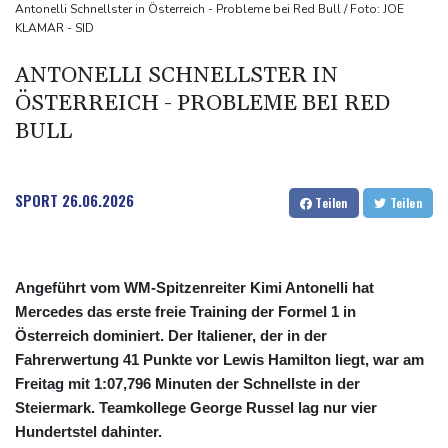
explodiert
Antonelli Schnellster in Österreich - Probleme bei Red Bull / Foto: JOE
KLAMAR - SID
Bundesanwaltschaft übernimmt Ermittlungen zu Sprengstoff-
Drohne in Leipzig
ANTONELLI SCHNELLSTER IN
42,2 Grad: Allzeit-Hitzerekord in der Slowakei nach nur einem
ÖSTERREICH - PROBLEME BEI RED
Tag gebrochen
BULL
SPORT
26.06.2026
Teilen
Teilen
Angeführt vom WM-Spitzenreiter Kimi Antonelli hat
Mercedes das erste freie Training der Formel 1 in
Österreich dominiert. Der Italiener, der in der
Fahrerwertung 41 Punkte vor Lewis Hamilton liegt, war am
Freitag mit 1:07,796 Minuten der Schnellste in der
Steiermark. Teamkollege George Russel lag nur vier
Hundertstel dahinter.