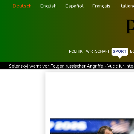
Deutsch
English
Español
Français
Italian
POLITIK
WIRTSCHAFT
SPORT
B
Selenskyj warnt vor Folgen russischer Angriffe - Vucic für Inte
Drohne explodiert an der Grenze zwischen Rumänien und Bul
Absturz von Ultraleichtflugzeug: 72-jähriger Pilot stirbt in
Drohnen über Bundeswehrstandort in Nordrhein-Westfalen g
Schwimm-EM: Halbisch winkt und springt zu Bronze
Selen