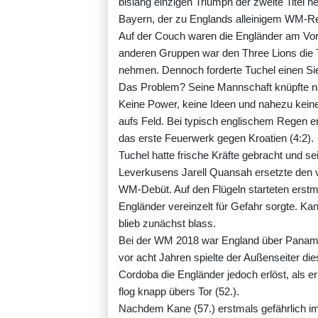
bislang einzigen Triumph der zweite Titel 
Bayern, der zu Englands alleinigem WM-Rek
Auf der Couch waren die Engländer am Vo
anderen Gruppen war den Three Lions die T
nehmen. Dennoch forderte Tuchel einen Sie
Das Problem? Seine Mannschaft knüpfte n
Keine Power, keine Ideen und nahezu keine 
aufs Feld. Bei typisch englischem Regen e
das erste Feuerwerk gegen Kroatien (4:2).
Tuchel hatte frische Kräfte gebracht und s
Leverkusens Jarell Quansah ersetzte den 
WM-Debüt. Auf den Flügeln starteten erst
Engländer vereinzelt für Gefahr sorgte. Kan
blieb zunächst blass.
Bei der WM 2018 war England über Panama 
vor acht Jahren spielte der Außenseiter d
Cordoba die Engländer jedoch erlöst, als e
flog knapp übers Tor (52.).
Nachdem Kane (57.) erstmals gefährlich im