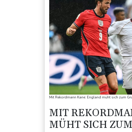
Mit Rekordmann Kane: England müht sich zum Gr
MIT REKORDMA
MÜHT SICH ZUM