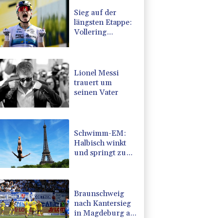
Sieg auf der
längsten Etappe:
Vollering
übernimmt
Gesamtführung
Lionel Messi
trauert um
seinen Vater
Schwimm-EM:
Halbisch winkt
und springt zu
Bronze
Braunschweig
nach Kantersieg
in Magdeburg an