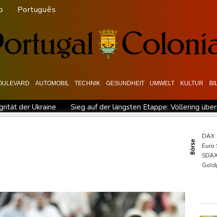
o
Português
OULEVARD
AUTOMOBIL
TECHNIK
GESUNDHEIT
UMWELT
KULTUR
BI
grität der Ukraine
Sieg auf der längsten Etappe: Vollering üb
garien nahe Gaspipeline
Lionel Messi trauert um seinen Vater
 Baden-Württemberg
Selenskyj warnt in Belgrad vor Folgen russi
DAX
Börse
Euro
esichtet
Ungarns Regierungspartei nominiert Ex-Gerichtspräsi
SDA
skyj: Ukraine hat praktisch keine intakten Wärmekraftwerke mehr
Gold
MDA
EUR/
TecD