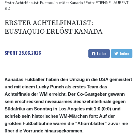
Selenskyj warnt vor Folgen russischer Angriffe - Vucic für
Erster Achtelfinalist: Eustaquio erlöst Kanada / Foto: ETIENNE LAURENT -
SID
Integrität der Ukraine
Sieg auf der längsten Etappe: Vollering übernimmt
ERSTER ACHTELFINALIST:
Gesamtführung
EUSTAQUIO ERLÖST KANADA
Drohne explodiert an der Grenze zwischen Rumänien und
Bulgarien nahe Gaspipeline
SPORT
28.06.2026
Teilen
Teilen
Kanadas Fußballer haben den Umzug in die USA gemeistert
und mit einem Lucky Punch als erstes Team das
Achtelfinale der WM erreicht. Der Co-Gastgeber gewann
sein erschreckend niveauarmes Sechzehntelfinale gegen
Südafrika am Sonntag in Los Angeles mit 1:0 (0:0) und
schrieb sein historisches WM-Märchen fort: Auf der
größten Fußballbühne waren die "Ahornblätter" zuvor nie
über die Vorrunde hinausgekommen.