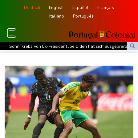
Deutsch
English
Español
Français
Italiano
Português
Sohn: Krebs von Ex-Präsident Joe Biden hat sich ausgebreitet
und Metastasen gebildet
Bilger: Boni von Bahn-Managern werden an Einhaltung der
Vorgaben des Bundes geknüpft
FIFA stärkt Infantino - und holt zum Rundumschlag aus
Torlos gegen Kaiserslautern: Stotterstart von Wolfsburg
Ätna auf Sizilien ausgebrochen - Flugverkehr in Catania
zeitweise eingeschränkt
Doppelpack Freigang: Frankfurt schlägt auch Malmö
Explosion mutmaßlich ukrainischer Drohne in Bulgarien löst
diplomatische Verstimmung aus