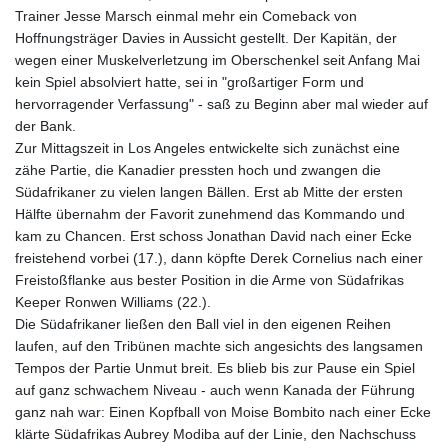
Trainer Jesse Marsch einmal mehr ein Comeback von
Hoffnungsträger Davies in Aussicht gestellt. Der Kapitän, der
wegen einer Muskelverletzung im Oberschenkel seit Anfang Mai
kein Spiel absolviert hatte, sei in "großartiger Form und
hervorragender Verfassung" - saß zu Beginn aber mal wieder auf
der Bank.
Zur Mittagszeit in Los Angeles entwickelte sich zunächst eine
zähe Partie, die Kanadier pressten hoch und zwangen die
Südafrikaner zu vielen langen Bällen. Erst ab Mitte der ersten
Hälfte übernahm der Favorit zunehmend das Kommando und
kam zu Chancen. Erst schoss Jonathan David nach einer Ecke
freistehend vorbei (17.), dann köpfte Derek Cornelius nach einer
Freistoßflanke aus bester Position in die Arme von Südafrikas
Keeper Ronwen Williams (22.).
Die Südafrikaner ließen den Ball viel in den eigenen Reihen
laufen, auf den Tribünen machte sich angesichts des langsamen
Tempos der Partie Unmut breit. Es blieb bis zur Pause ein Spiel
auf ganz schwachem Niveau - auch wenn Kanada der Führung
ganz nah war: Einen Kopfball von Moise Bombito nach einer Ecke
klärte Südafrikas Aubrey Modiba auf der Linie, den Nachschuss