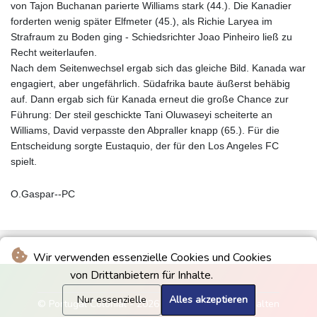
von Tajon Buchanan parierte Williams stark (44.). Die Kanadier
forderten wenig später Elfmeter (45.), als Richie Laryea im
Strafraum zu Boden ging - Schiedsrichter Joao Pinheiro ließ zu
Recht weiterlaufen.
Nach dem Seitenwechsel ergab sich das gleiche Bild. Kanada war
engagiert, aber ungefährlich. Südafrika baute äußerst behäbig
auf. Dann ergab sich für Kanada erneut die große Chance zur
Führung: Der steil geschickte Tani Oluwaseyi scheiterte an
Williams, David verpasste den Abpraller knapp (65.). Für die
Entscheidung sorgte Eustaquio, der für den Los Angeles FC
spielt.
O.Gaspar--PC
Wir verwenden essenzielle Cookies und Cookies
von Drittanbietern für Inhalte.
Nur essenzielle
Alles akzeptieren
© Portugal Colonial - 2026 - Alle Rechte vorbehalten