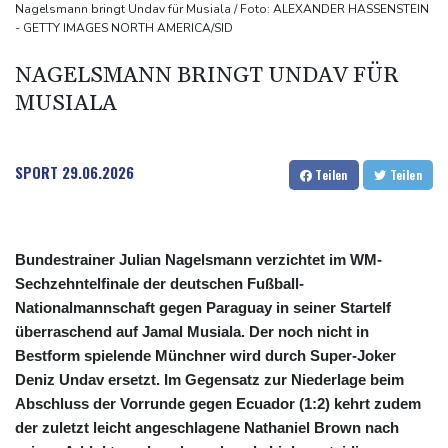
30-Jähriger nach Streit an Bahnhof Zoo erschossen: Täter in
Nagelsmann bringt Undav für Musiala / Foto: ALEXANDER HASSENSTEIN
- GETTY IMAGES NORTH AMERICA/SID
Berlin flüchtig
Sonnenfinsternis: Forscher untersuchen Auswirkungen auf
NAGELSMANN BRINGT UNDAV FÜR
Navigation und Funksysteme
MUSIALA
SPORT
29.06.2026
Teilen
Teilen
Bundestrainer Julian Nagelsmann verzichtet im WM-
Sechzehntelfinale der deutschen Fußball-
Nationalmannschaft gegen Paraguay in seiner Startelf
überraschend auf Jamal Musiala. Der noch nicht in
Bestform spielende Münchner wird durch Super-Joker
Deniz Undav ersetzt. Im Gegensatz zur Niederlage beim
Abschluss der Vorrunde gegen Ecuador (1:2) kehrt zudem
der zuletzt leicht angeschlagene Nathaniel Brown nach