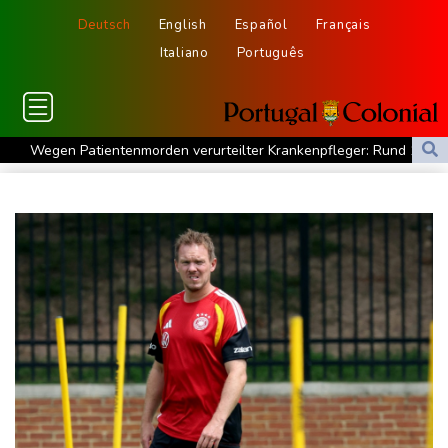
Deutsch
English
Español
Français
Italiano
Português
Wegen Patientenmorden verurteilter Krankenpfleger: Rund 140
weitere Verdachtsfälle
13 Tote bei ukrainischem Drohnenangriff in Zentralrussland
Leichtathletik-EM: Starke Mabry erreicht Finale als Beste
Goldener Schuh: Verleihung für Kane am 19. August
Leichtathletik-EM: Starke Mabry erreicht Finale
Sommerreise von Verkehrsminister Bilger startet mit ICE-Panne
Kampf gegen Geldwäsche: Klingbeil will Beschlagnahme von
Vermögen erleichtern
Drohnenabwehr an Flughäfen: Ministerpräsident Günther für
Einsatz der Bundeswehr